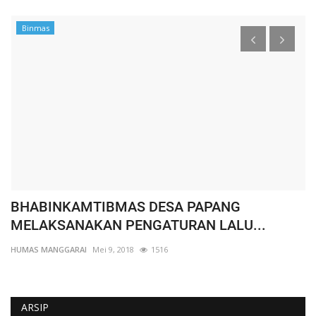
Binmas
BHABINKAMTIBMAS DESA PAPANG
W
MELAKSANAKAN PENGATURAN LALU...
K
HUMAS MANGGARAI
Mei 9, 2018
1516
HU
ARSIP