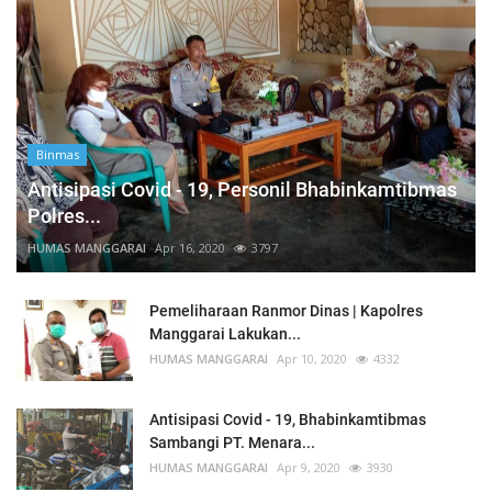
Binmas
Antisipasi Covid - 19, Personil Bhabinkamtibmas
Polres...
HUMAS MANGGARAI
Apr 16, 2020
3797
Pemeliharaan Ranmor Dinas | Kapolres
Manggarai Lakukan...
HUMAS MANGGARAI
Apr 10, 2020
4332
Antisipasi Covid - 19, Bhabinkamtibmas
Sambangi PT. Menara...
HUMAS MANGGARAI
Apr 9, 2020
3930