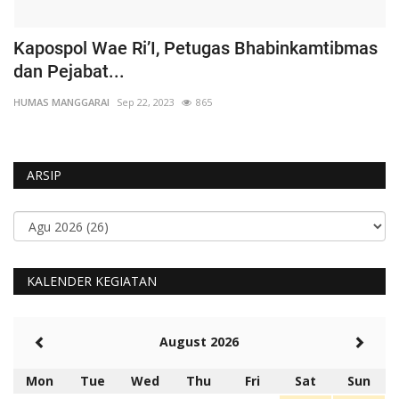
Kapospol Wae Ri’I, Petugas Bhabinkamtibmas
C
dan Pejabat...
S
HUMAS MANGGARAI
Sep 22, 2023
865
HU
ARSIP
KALENDER KEGIATAN
August 2026
Mon
Tue
Wed
Thu
Fri
Sat
Sun