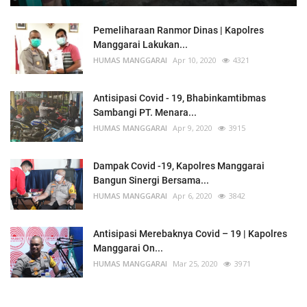
Pemeliharaan Ranmor Dinas | Kapolres
Manggarai Lakukan...
HUMAS MANGGARAI
Apr 10, 2020
4321
Antisipasi Covid - 19, Bhabinkamtibmas
Sambangi PT. Menara...
HUMAS MANGGARAI
Apr 9, 2020
3915
Dampak Covid -19, Kapolres Manggarai
Bangun Sinergi Bersama...
HUMAS MANGGARAI
Apr 6, 2020
3842
Antisipasi Merebaknya Covid – 19 | Kapolres
Manggarai On...
HUMAS MANGGARAI
Mar 25, 2020
3971