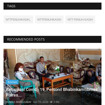
TAGS
NTTPENUHKASIH_
NTTPENUHKASIH
NTT PENUH KASIH
RECOMMENDED POSTS
Binmas
Antisipasi Covid - 19, Personil Bhabinkamtibmas
Polres...
HUMAS MANGGARAI
Apr 16, 2020
3788