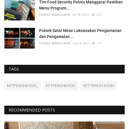
Tim Food Security Polres Manggarai Pastikan
Menu Program...
HUMAS MANGGARAI
Jul 30, 2026
120
Polsek Satar Mese Laksanakan Pengamanan
dan Pengawalan...
HUMAS MANGGARAI
Sep 4, 2025
115
TAGS
NTTPENUHKASIH_
NTTPENUHKASIH
NTT PENUH KASIH
RECOMMENDED POSTS