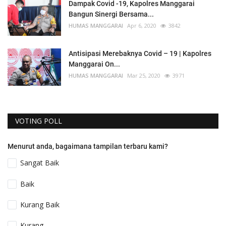
Dampak Covid -19, Kapolres Manggarai
Bangun Sinergi Bersama...
HUMAS MANGGARAI
Apr 6, 2020
3842
Antisipasi Merebaknya Covid – 19 | Kapolres
Manggarai On...
HUMAS MANGGARAI
Mar 25, 2020
3971
VOTING POLL
Menurut anda, bagaimana tampilan terbaru kami?
Sangat Baik
Baik
Kurang Baik
Kurang