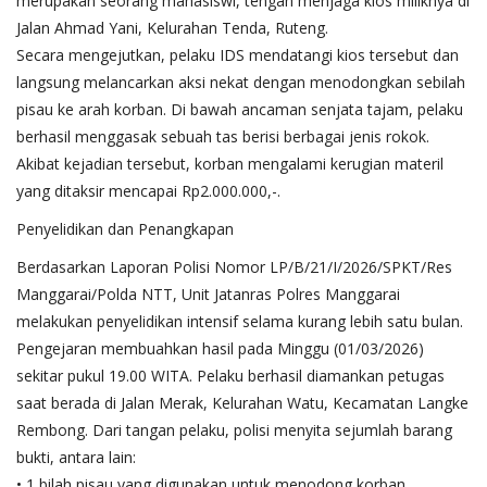
merupakan seorang mahasiswi, tengah menjaga kios miliknya di
Jalan Ahmad Yani, Kelurahan Tenda, Ruteng.
Secara mengejutkan, pelaku IDS mendatangi kios tersebut dan
langsung melancarkan aksi nekat dengan menodongkan sebilah
pisau ke arah korban. Di bawah ancaman senjata tajam, pelaku
berhasil menggasak sebuah tas berisi berbagai jenis rokok.
Akibat kejadian tersebut, korban mengalami kerugian materil
yang ditaksir mencapai Rp2.000.000,-.
Penyelidikan dan Penangkapan
Berdasarkan Laporan Polisi Nomor LP/B/21/I/2026/SPKT/Res
Manggarai/Polda NTT, Unit Jatanras Polres Manggarai
melakukan penyelidikan intensif selama kurang lebih satu bulan.
Pengejaran membuahkan hasil pada Minggu (01/03/2026)
sekitar pukul 19.00 WITA. Pelaku berhasil diamankan petugas
saat berada di Jalan Merak, Kelurahan Watu, Kecamatan Langke
Rembong. Dari tangan pelaku, polisi menyita sejumlah barang
bukti, antara lain:
• 1 bilah pisau yang digunakan untuk menodong korban.