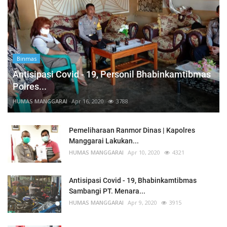
Binmas
Antisipasi Covid - 19, Personil Bhabinkamtibmas
Polres...
HUMAS MANGGARAI
Apr 16, 2020
3788
Pemeliharaan Ranmor Dinas | Kapolres
Manggarai Lakukan...
HUMAS MANGGARAI
Apr 10, 2020
4321
Antisipasi Covid - 19, Bhabinkamtibmas
Sambangi PT. Menara...
HUMAS MANGGARAI
Apr 9, 2020
3915