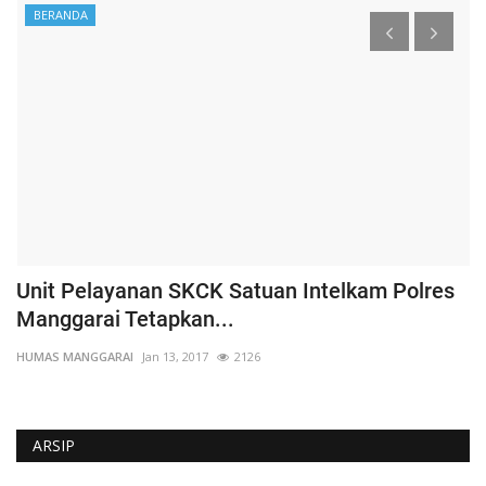
BERANDA
Unit Pelayanan SKCK Satuan Intelkam Polres
K
Manggarai Tetapkan...
P
HUMAS MANGGARAI
Jan 13, 2017
2126
HU
ARSIP