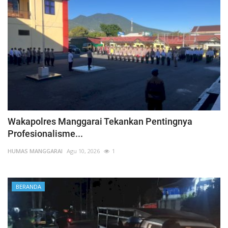
Bhabinkamtibmas Kelurahan Baru Dampingi Petani Panen Jagung Di Desa Salama
Bentuk Kepedulian Terhadap Tenaga Medis, Kapolres Manggarai Berikan Dukungan Moril.
Wakapolres Manggarai Tekankan Pentingnya
Profesionalisme...
HUMAS MANGGARAI
Agu 10, 2026
1
BERANDA