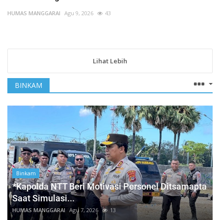
HUMAS MANGGARAI
Agu 9, 2026
43
Lihat Lebih
BINKAM
Binkam
*Kapolda NTT Beri Motivasi Personel Ditsamapta
Saat Simulasi...
HUMAS MANGGARAI
Agu 7, 2026
13