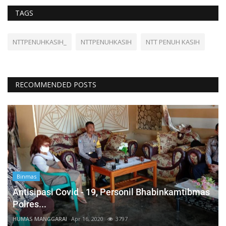
TAGS
NTTPENUHKASIH_
NTTPENUHKASIH
NTT PENUH KASIH
RECOMMENDED POSTS
Binmas
Antisipasi Covid - 19, Personil Bhabinkamtibmas
Polres...
HUMAS MANGGARAI
Apr 16, 2020
3797