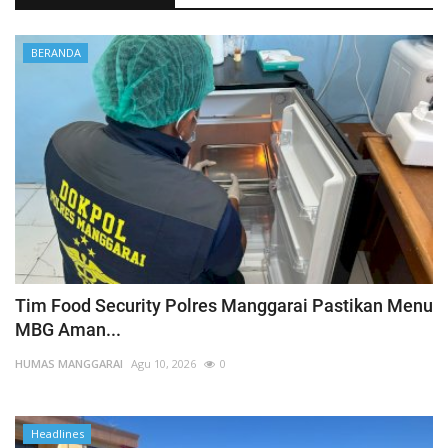
Tim Gabungan Polsek Satarmese Siapkan APD Mandiri Antisipasi Penyebaran Covid - 19.
Bentuk Kepedulian Ditengah Mewabahnya Pandemi Corona | Kapolres Manggarai Berikan Sembako Kepada Pengandara Ojek
BERANDA
Cegah Penyebaran Corona | Bhabinkamtibmas Desa Sambi BRIGPOL Stanislaus Tandi Semprot Disinfektan
Pemeliharaan Ranmor Dinas | Kapolres Manggarai Lakukan Mou dengan CV. Raama
Antisipasi Covid - 19, Bhabinkamtibmas Sambangi PT. Menara Indah
Putus Mata Rantai Covid - 19, AIPDA Ricardus A. Erong Lakukan Penyemprotan Disinfektan di 7 Desa
Dampak Covid -19, Kapolres Manggarai Bangun Sinergi Bersama PMI Untuk Atasi Pemenuhan Darah.
Cegah Corona, Polres Manggarai Lakukan Senam AWS3.
Cegah Covid - 19, Bhabinkamtibmas dan Dinkes Lakukan Pemeriksaan Malam Hari
Polsek Reo Memberikan Himbauan dan Pemeriksaan Gejala Awal Covid - 19
Tim Food Security Polres Manggarai Pastikan Menu
Tanggap Cepat Covid-19,Polres Manggarai dan Forkompinda Lakukan Pemeriksaan Terhadap Siswa-Siswi Praktek
MBG Aman...
Kabag Ops Polres Manggarai Pimpin Serah Terima Piket Penjagaan
HUMAS MANGGARAI
Agu 10, 2026
0
Bhabinkamtibmas Desa Buar Sosialisasi Covid - 19 di Dusun Ntala
Antisipasi Covid – 19 | Bhabinkamtibmas Desa Sambi BRIGPOL Stanislaus Tandi Beri Sosialisasi
Headlines
Antisipasi Covid – 19 | Bhabinkamtibmas Desa Cambir Leca BRIPKA Arsel Liunima Laksanakan Sosialisasi