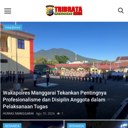
Headlines
Beranda
Binkam
Kapolres Manggarai Imbau Masyarakat Waspada Cuaca Buruk
Kapolres Manggarai Imbau Masyarakat Waspada Cuaca Buruk
Reskrim
Wakapolres Manggarai Tekankan Pentingnya
Lantas
Profesionalisme dan Disiplin Anggota dalam
Pelaksanaan Tugas
Giat Ops
HUMAS MANGGARAI
Agu 10, 2026
1
Polisi Kita
BERANDA
BERANDA
Mitra Polisi