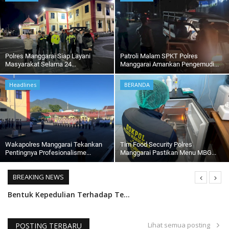
Polres Manggarai Siap Layani
Patroli Malam SPKT Polres
Masyarakat Selama 24...
Manggarai Amankan Pengemudi...
Headlines
BERANDA
Wakapolres Manggarai Tekankan
Tim Food Security Polres
Pentingnya Profesionalisme...
Manggarai Pastikan Menu MBG...
BREAKING NEWS
Sinergitas Bhabinkamtibmas dan Babinsa Sampaikan Imbauan.
Antisipasi Covid - 19, Bhabinkamtibmas Polsek Satarmese Semprot Cairan Disinfektan
Antisipasi Covid -19, Satuan Samapta Polres Manggarai Lakukan Patroli Malam.
Lihat semua posting
POSTING TERBARU