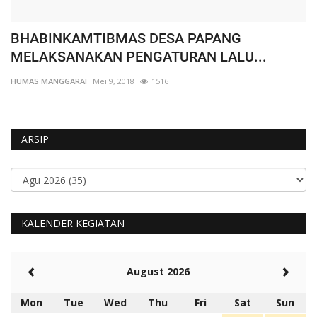
BHABINKAMTIBMAS DESA PAPANG
W
MELAKSANAKAN PENGATURAN LALU...
K
HUMAS MANGGARAI
Mei 9, 2018
1516
HU
ARSIP
KALENDER KEGIATAN
August 2026
Mon
Tue
Wed
Thu
Fri
Sat
Sun