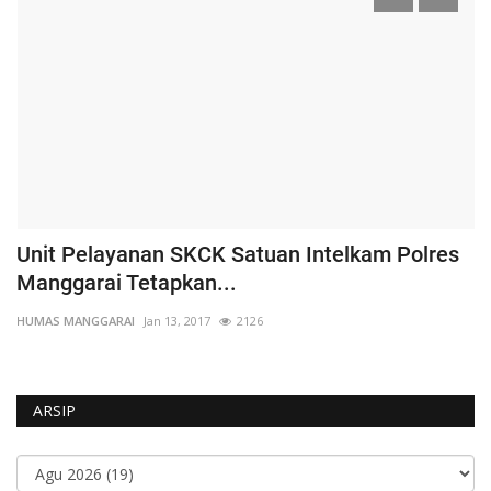
Unit Pelayanan SKCK Satuan Intelkam Polres
K
Manggarai Tetapkan...
P
HUMAS MANGGARAI
Jan 13, 2017
2126
HU
ARSIP