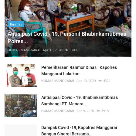
Binmas
Antisipasi Covid - 19, Personil Bhabinkamtibmas
Polres...
HUMAS MANGGARAI
Apr 16, 2020
3788
Pemeliharaan Ranmor Dinas | Kapolres
Manggarai Lakukan...
HUMAS MANGGARAI
Apr 10, 2020
4321
Antisipasi Covid - 19, Bhabinkamtibmas
Sambangi PT. Menara...
HUMAS MANGGARAI
Apr 9, 2020
3915
Dampak Covid -19, Kapolres Manggarai
Bangun Sinergi Bersama...