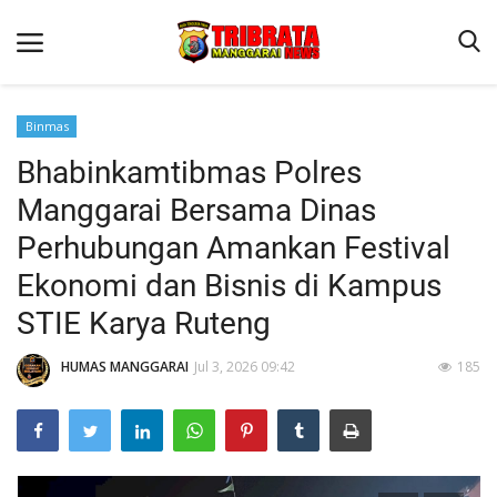
Binmas
Bhabinkamtibmas Polres
Beranda
Manggarai Bersama Dinas
Binkam
Perhubungan Amankan Festival
Kapolres Manggarai Imbau Masyarakat Waspada Cuaca Buruk
Ekonomi dan Bisnis di Kampus
Kapolres Manggarai Imbau Masyarakat Waspada Cuaca Buruk
STIE Karya Ruteng
Reskrim
HUMAS MANGGARAI
Jul 3, 2026 09:42
185
Lantas
Giat Ops
Polisi Kita
Mitra Polisi