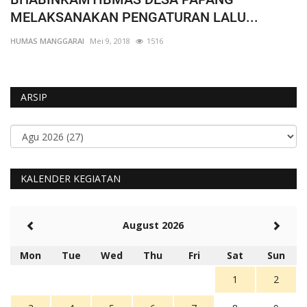
MELAKSANAKAN PENGATURAN LALU...
K
HUMAS MANGGARAI
Mei 9, 2018
1516
HU
ARSIP
KALENDER KEGIATAN
August 2026
Mon
Tue
Wed
Thu
Fri
Sat
Sun
1
2