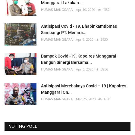
Manggarai Lakukan...
HUMAS MANGGARAI
Apr 10, 2020
4332
Antisipasi Covid - 19, Bhabinkamtibmas
Sambangi PT. Menara...
HUMAS MANGGARAI
Apr 9, 2020
3930
Dampak Covid -19, Kapolres Manggarai
Bangun Sinergi Bersama...
HUMAS MANGGARAI
Apr 6, 2020
3856
Antisipasi Merebaknya Covid – 19 | Kapolres
Manggarai On...
HUMAS MANGGARAI
Mar 25, 2020
3980
VOTING POLL