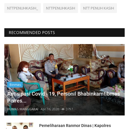
NTTPENUHKASIH_
NTTPENUHKASIH
NTT PENUH KASIH
RECOMMENDED POSTS
Binmas
Antisipasi Covid - 19, Personil Bhabinkamtibmas
Polres...
HUMAS MANGGARAI
Apr 16, 2020
3797
Pemeliharaan Ranmor Dinas | Kapolres