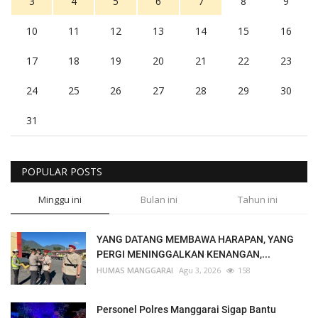
3
4
5
6
7
8
9
10
11
12
13
14
15
16
17
18
19
20
21
22
23
24
25
26
27
28
29
30
31
POPULAR POSTS
Minggu ini
Bulan ini
Tahun ini
YANG DATANG MEMBAWA HARAPAN, YANG
PERGI MENINGGALKAN KENANGAN,...
HUMAS MANGGARAI
Agu 3, 2026
158
Personel Polres Manggarai Sigap Bantu