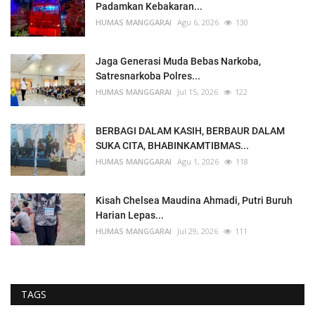
Padamkan Kebakaran...
HUMAS MANGGARAI
Agu 6, 2026
130
Jaga Generasi Muda Bebas Narkoba,
Satresnarkoba Polres...
HUMAS MANGGARAI
Jul 15, 2026
122
BERBAGI DALAM KASIH, BERBAUR DALAM
SUKA CITA, BHABINKAMTIBMAS...
HUMAS MANGGARAI
Agu 1, 2026
118
Kisah Chelsea Maudina Ahmadi, Putri Buruh
Harian Lepas...
HUMAS MANGGARAI
Jul 29, 2026
111
TAGS