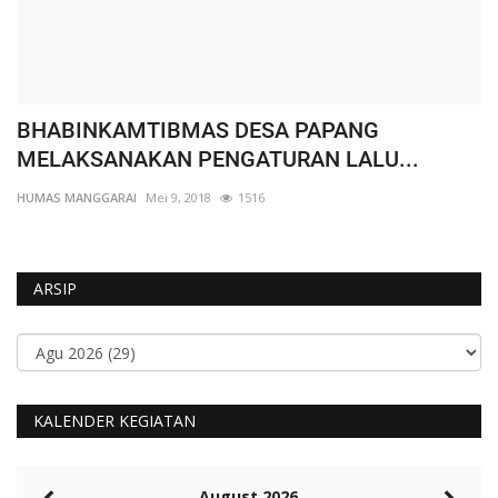
BHABINKAMTIBMAS DESA PAPANG
W
MELAKSANAKAN PENGATURAN LALU...
K
HUMAS MANGGARAI
Mei 9, 2018
1516
HU
ARSIP
KALENDER KEGIATAN
August 2026