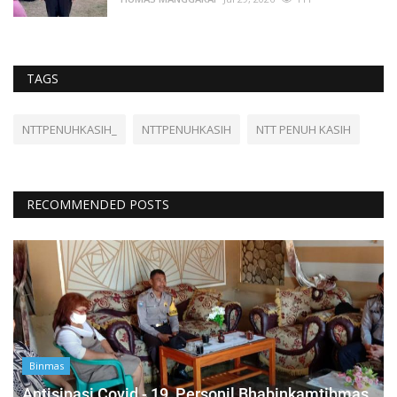
TAGS
NTTPENUHKASIH_
NTTPENUHKASIH
NTT PENUH KASIH
RECOMMENDED POSTS
Binmas
Antisipasi Covid - 19, Personil Bhabinkamtibmas