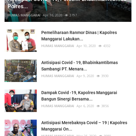
Polres...
HUMAS MANGGARAI
Apr 16, 2020
3797
Pemeliharaan Ranmor Dinas | Kapolres
Manggarai Lakukan...
HUMAS MANGGARAI
Apr 10, 2020
4332
Antisipasi Covid - 19, Bhabinkamtibmas
Sambangi PT. Menara...
HUMAS MANGGARAI
Apr 9, 2020
3930
Dampak Covid -19, Kapolres Manggarai
Bangun Sinergi Bersama...
HUMAS MANGGARAI
Apr 6, 2020
3856
Antisipasi Merebaknya Covid – 19 | Kapolres
Manggarai On...
HUMAS MANGGARAI
Mar 25, 2020
3980