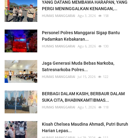
YANG DATANG MEMBAWA HARAPAN, YANG
PERGI MENINGGALKAN KENANGAN,...
HUMAS MANGGARAI
Agu 3, 2026
158
Personel Polres Manggarai Sigap Bantu
Padamkan Kebakaran...
HUMAS MANGGARAI
Agu 6, 2026
130
Jaga Generasi Muda Bebas Narkoba,
Satresnarkoba Polres...
HUMAS MANGGARAI
Jul 15, 2026
122
BERBAGI DALAM KASIH, BERBAUR DALAM
SUKA CITA, BHABINKAMTIBMAS...
HUMAS MANGGARAI
Agu 1, 2026
118
Kisah Chelsea Maudina Ahmadi, Putri Buruh
Harian Lepas...
HUMAS MANGGARAI
Jul 29, 2026
111