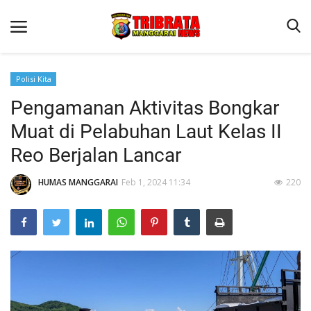
Polisi Kita
Pengamanan Aktivitas Bongkar
Beranda
Muat di Pelabuhan Laut Kelas II
Binkam
Reo Berjalan Lancar
Kapolres Manggarai Imbau Masyarakat Waspada Cuaca Buruk
HUMAS MANGGARAI
Feb 1, 2024 11:34
220
Kapolres Manggarai Imbau Masyarakat Waspada Cuaca Buruk
Reskrim
Lantas
Giat Ops
Polisi Kita
Mitra Polisi