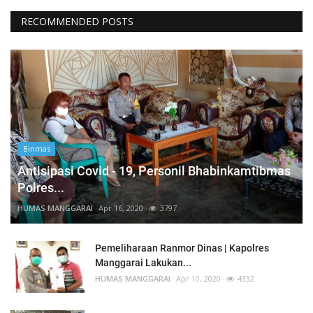
RECOMMENDED POSTS
Binmas
Antisipasi Covid - 19, Personil Bhabinkamtibmas
Polres...
HUMAS MANGGARAI
Apr 16, 2020
3797
Pemeliharaan Ranmor Dinas | Kapolres
Manggarai Lakukan...
HUMAS MANGGARAI
Apr 10, 2020
4332