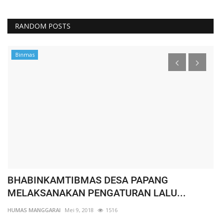
RANDOM POSTS
Binmas
BHABINKAMTIBMAS DESA PAPANG
W
MELAKSANAKAN PENGATURAN LALU...
K
HUMAS MANGGARAI
Mei 9, 2018
1516
HU