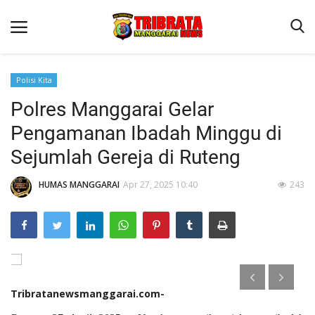
Polisi Kita
Polres Manggarai Gelar
Beranda
Pengamanan Ibadah Minggu di
Binkam
Sejumlah Gereja di Ruteng
Kapolres Manggarai Imbau Masyarakat Waspada Cuaca Buruk
HUMAS MANGGARAI
Apr 27, 2025 10:40
243
Kapolres Manggarai Imbau Masyarakat Waspada Cuaca Buruk
Reskrim
Lantas
Giat Ops
Polisi Kita
Tribratanewsmanggarai.com-
Mitra Polisi