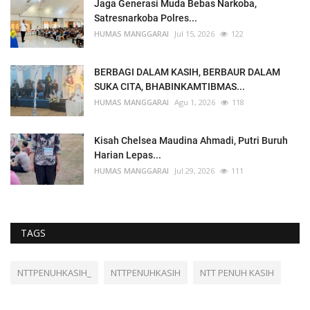
Jaga Generasi Muda Bebas Narkoba,
Satresnarkoba Polres...
HUMAS MANGGARAI
Jul 15, 2026
122
BERBAGI DALAM KASIH, BERBAUR DALAM
SUKA CITA, BHABINKAMTIBMAS...
HUMAS MANGGARAI
Agu 1, 2026
118
Kisah Chelsea Maudina Ahmadi, Putri Buruh
Harian Lepas...
HUMAS MANGGARAI
Jul 29, 2026
111
TAGS
NTTPENUHKASIH_
NTTPENUHKASIH
NTT PENUH KASIH