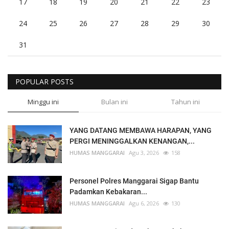
17
18
19
20
21
22
23
24
25
26
27
28
29
30
31
POPULAR POSTS
Minggu ini
Bulan ini
Tahun ini
YANG DATANG MEMBAWA HARAPAN, YANG
PERGI MENINGGALKAN KENANGAN,...
HUMAS MANGGARAI
Agu 3, 2026
158
Personel Polres Manggarai Sigap Bantu
Padamkan Kebakaran...
HUMAS MANGGARAI
Agu 6, 2026
130