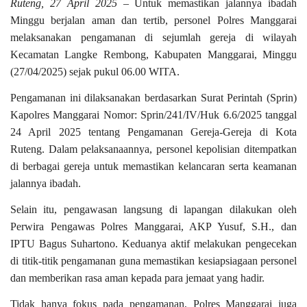
Ruteng, 27 April 2025
– Untuk memastikan jalannya ibadah
Minggu berjalan aman dan tertib, personel Polres Manggarai
melaksanakan pengamanan di sejumlah gereja di wilayah
Kecamatan Langke Rembong, Kabupaten Manggarai, Minggu
(27/04/2025) sejak pukul 06.00 WITA.
Pengamanan ini dilaksanakan berdasarkan Surat Perintah (Sprin)
Kapolres Manggarai Nomor: Sprin/241/IV/Huk 6.6/2025 tanggal
24 April 2025 tentang Pengamanan Gereja-Gereja di Kota
Ruteng. Dalam pelaksanaannya, personel kepolisian ditempatkan
di berbagai gereja untuk memastikan kelancaran serta keamanan
jalannya ibadah.
Selain itu, pengawasan langsung di lapangan dilakukan oleh
Perwira Pengawas Polres Manggarai, AKP Yusuf, S.H., dan
IPTU Bagus Suhartono. Keduanya aktif melakukan pengecekan
di titik-titik pengamanan guna memastikan kesiapsiagaan personel
dan memberikan rasa aman kepada para jemaat yang hadir.
Tidak hanya fokus pada pengamanan, Polres Manggarai juga