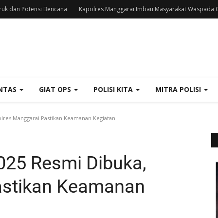
uk dan Potensi Bencana
Kapolres Manggarai Imbau Masyarakat Waspada C
NTAS
GIAT OPS
POLISI KITA
MITRA POLISI
olres Manggarai Pastikan Keamanan Kegiatan
2025 Resmi Dibuka,
astikan Keamanan