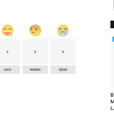
Polisi Kita
0
0
0
LUCU
MARAH
SEDIH
an
Sat Polairud Polres Manggarai Berbagi
B
.
Takjil, Wujud Kebersamaan...
M
L
HUMAS MANGGARAI
Mar 12, 2025
566