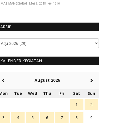
UMAS MANGGARAI
Mei 9, 2018
1516
ARSIP
KALENDER KEGIATAN
August 2026
Mon
Tue
Wed
Thu
Fri
Sat
Sun
1
2
3
4
5
6
7
8
9