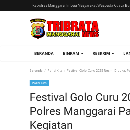
Kapolres Manggarai Imbau Masyarakat Waspada Cuaca Bur
BERANDA
BINKAM
RESKRIM
LA
Beranda
Polisi Kita
Festival Golo Curu 2025 Resmi Dibuka, P
Polisi Kita
Festival Golo Curu 
Polres Manggarai P
Kegiatan