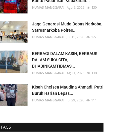
Bantu Padamkan Kebakaran...
HUMAS MANGGARAI
Agu 6, 2026
130
Jaga Generasi Muda Bebas Narkoba,
Satresnarkoba Polres...
HUMAS MANGGARAI
Jul 15, 2026
122
BERBAGI DALAM KASIH, BERBAUR
DALAM SUKA CITA,
BHABINKAMTIBMAS...
HUMAS MANGGARAI
Agu 1, 2026
118
Kisah Chelsea Maudina Ahmadi, Putri
Buruh Harian Lepas...
HUMAS MANGGARAI
Jul 29, 2026
111
TAGS