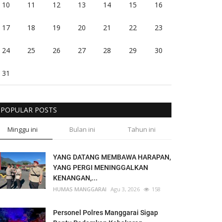
10
11
12
13
14
15
16
17
18
19
20
21
22
23
24
25
26
27
28
29
30
31
POPULAR POSTS
Minggu ini
Bulan ini
Tahun ini
YANG DATANG MEMBAWA HARAPAN,
YANG PERGI MENINGGALKAN
KENANGAN,...
HUMAS MANGGARAI
Agu 3, 2026
158
Personel Polres Manggarai Sigap