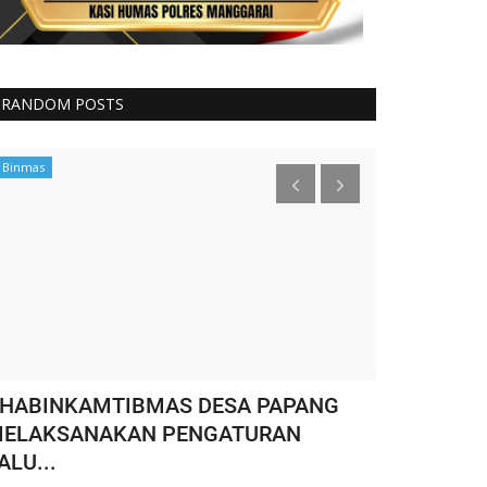
RANDOM POSTS
Binmas
Binmas
HABINKAMTIBMAS DESA PAPANG
WASPADA T
ELAKSANAKAN PENGATURAN
Kecamatan 
ALU...
HUMAS MANGGARA