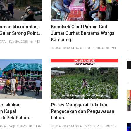
mseltibcarlantas,
Kapolsek Cibal Pimpin Giat
elar Strong Point...
Jumat Curhat Bersama Warga
Kampung...
ARAI
Sep 30, 2025
413
HUMAS MANGGARAI
Okt 11, 2024
590
eo lakukan
Polres Manggarai Lakukan
n Kapal
Pengecekan dan Pengawasan
di Pelabuhan...
Lahan...
ARAI
Nop 7, 2023
1134
HUMAS MANGGARAI
Mar 17, 2025
517