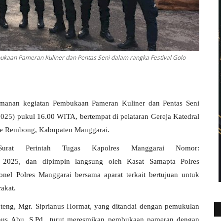
aan Pameran Kuliner dan Pentas Seni dalam rangka Festival Golo
manan kegiatan Pembukaan Pameran Kuliner dan Pentas Seni
025) pukul 16.00 WITA, bertempat di pelataran Gereja Katedral
e Rembong, Kabupaten Manggarai.
 Surat Perintah Tugas Kapolres Manggarai Nomor:
r 2025, dan dipimpin langsung oleh Kasat Samapta Polres
nel Polres Manggarai bersama aparat terkait bertujuan untuk
akat.
teng, Mgr. Siprianus Hormat, yang ditandai dengan pemukulan
anus Abu, S.Pd., turut meresmikan pembukaan pameran dengan