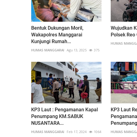
Bentuk Dukungan Moril,
Wujudkan Ka
Wakapolres Manggarai
Polsek Reo G
Kunjungi Rumah...
HUMAS MANGG
HUMAS MANGGARAI
Agu 13, 2025
375
KP3 Laut : Pengamanan Kapal
KP3 Laut R
Penumpang KM.SABUK
Pengamana
NUSANTARA...
Penumpang 
HUMAS MANGGARAI
Feb 17, 2024
1064
HUMAS MANGG