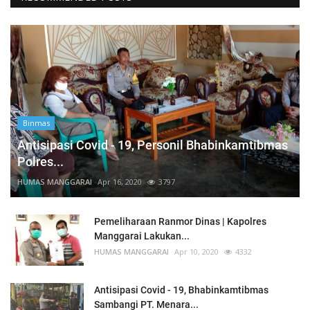
Binmas
Antisipasi Covid - 19, Personil Bhabinkamtibmas
Polres...
HUMAS MANGGARAI
Apr 16, 2020
3797
Pemeliharaan Ranmor Dinas | Kapolres
Manggarai Lakukan...
HUMAS MANGGARAI
Apr 10, 2020
4332
Antisipasi Covid - 19, Bhabinkamtibmas
Sambangi PT. Menara...