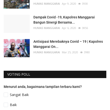
HUMAS MANGGARAI
Apr 9, 2020
3930
Dampak Covid -19, Kapolres Manggarai
Bangun Sinergi Bersama...
HUMAS MANGGARAI
Apr 6, 2020
3856
Antisipasi Merebaknya Covid – 19 | Kapolres
Manggarai On...
HUMAS MANGGARAI
Mar 25, 2020
3980
VOTING POLL
Menurut anda, bagaimana tampilan terbaru kami?
Sangat Baik
Baik