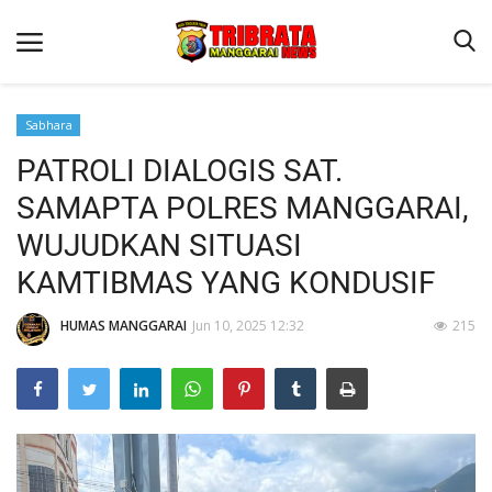
Sabhara
PATROLI DIALOGIS SAT.
Beranda
SAMAPTA POLRES MANGGARAI,
Binkam
WUJUDKAN SITUASI
Kapolres Manggarai Imbau Masyarakat Waspada Cuaca Buruk
KAMTIBMAS YANG KONDUSIF
Kapolres Manggarai Imbau Masyarakat Waspada Cuaca Buruk
HUMAS MANGGARAI
Jun 10, 2025 12:32
215
Reskrim
Lantas
Giat Ops
Polisi Kita
Mitra Polisi