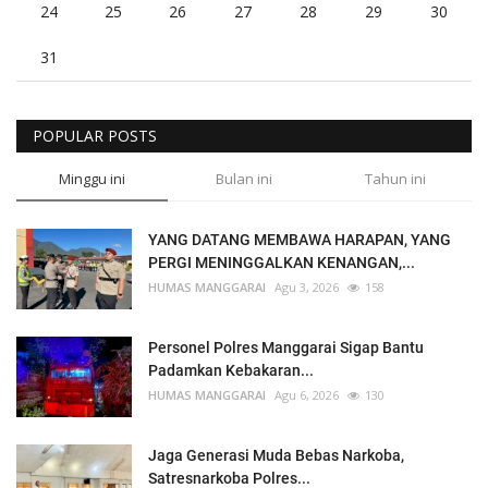
24
25
26
27
28
29
30
31
POPULAR POSTS
Minggu ini
Bulan ini
Tahun ini
YANG DATANG MEMBAWA HARAPAN, YANG
PERGI MENINGGALKAN KENANGAN,...
HUMAS MANGGARAI
Agu 3, 2026
158
Personel Polres Manggarai Sigap Bantu
Padamkan Kebakaran...
HUMAS MANGGARAI
Agu 6, 2026
130
Jaga Generasi Muda Bebas Narkoba,
Satresnarkoba Polres...