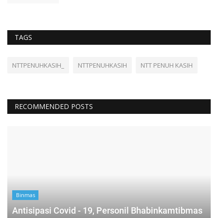
TAGS
NTTPENUHKASIH_
NTTPENUHKASIH
NTT PENUH KASIH
RECOMMENDED POSTS
Binmas
Antisipasi Covid - 19, Personil Bhabinkamtibmas