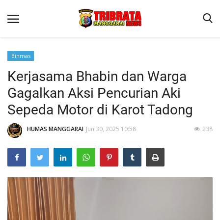
Binmas
Kerjasama Bhabin dan Warga
Beranda
Gagalkan Aksi Pencurian Aki
Binkam
Sepeda Motor di Karot Tadong
Kapolres Manggarai Imbau Masyarakat Waspada Cuaca Buruk
HUMAS MANGGARAI
Jun 30, 2025 10:58
238
Kapolres Manggarai Imbau Masyarakat Waspada Cuaca Buruk
Reskrim
Lantas
Giat Ops
Polisi Kita
Mitra Polisi