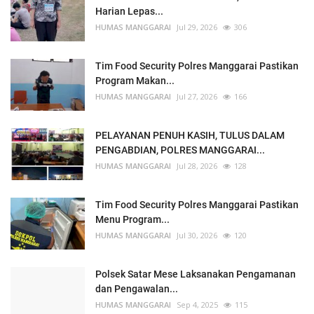
Harian Lepas...
HUMAS MANGGARAI
Jul 29, 2026
306
Tim Food Security Polres Manggarai Pastikan
Program Makan...
HUMAS MANGGARAI
Jul 27, 2026
166
PELAYANAN PENUH KASIH, TULUS DALAM
PENGABDIAN, POLRES MANGGARAI...
HUMAS MANGGARAI
Jul 28, 2026
128
Tim Food Security Polres Manggarai Pastikan
Menu Program...
HUMAS MANGGARAI
Jul 30, 2026
120
Polsek Satar Mese Laksanakan Pengamanan
dan Pengawalan...
HUMAS MANGGARAI
Sep 4, 2025
115