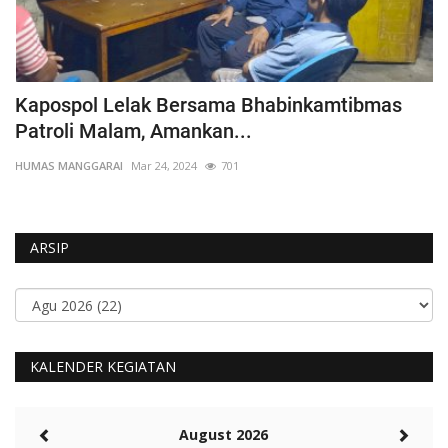
binkamtibmas
Kapospol Wae Ri’I, Petugas Bha
dan Pejabat...
HUMAS MANGGARAI
Sep 22, 2023
865
ARSIP
KALENDER KEGIATAN
August 2026