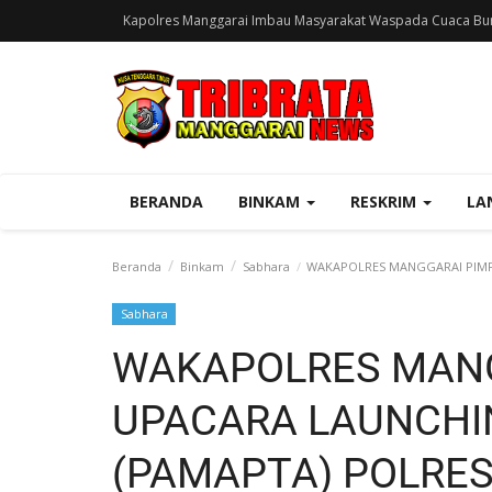
Kapolres Manggarai Imbau Masyarakat Waspada Cuaca Bur
BERANDA
BINKAM
RESKRIM
LA
Beranda
Binkam
Sabhara
WAKAPOLRES MANGGARAI PIMP
Sabhara
WAKAPOLRES MANG
UPACARA LAUNCHI
(PAMAPTA) POLRE