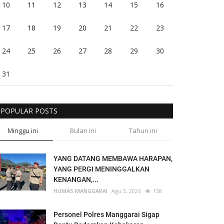
10
11
12
13
14
15
16
17
18
19
20
21
22
23
24
25
26
27
28
29
30
31
POPULAR POSTS
Minggu ini
Bulan ini
Tahun ini
YANG DATANG MEMBAWA HARAPAN,
YANG PERGI MENINGGALKAN
KENANGAN,...
HUMAS MANGGARAI
Agu 3, 2026
158
Personel Polres Manggarai Sigap