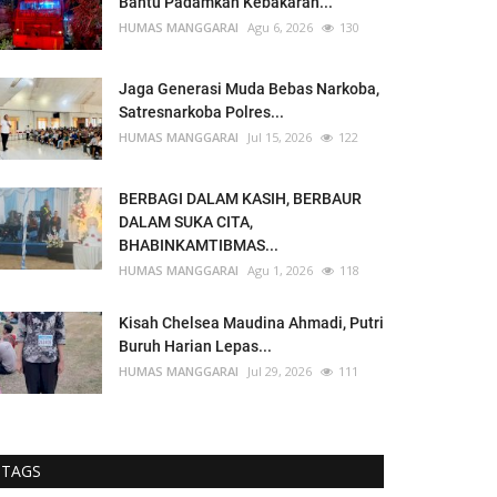
Bantu Padamkan Kebakaran...
HUMAS MANGGARAI
Agu 6, 2026
130
Jaga Generasi Muda Bebas Narkoba,
Satresnarkoba Polres...
HUMAS MANGGARAI
Jul 15, 2026
122
BERBAGI DALAM KASIH, BERBAUR
DALAM SUKA CITA,
BHABINKAMTIBMAS...
HUMAS MANGGARAI
Agu 1, 2026
118
Kisah Chelsea Maudina Ahmadi, Putri
Buruh Harian Lepas...
HUMAS MANGGARAI
Jul 29, 2026
111
TAGS