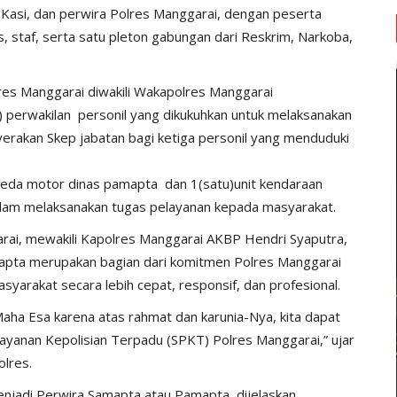
, Kasi, dan perwira Polres Manggarai, dengan peserta
as, staf, serta satu pleton gabungan dari Reskrim, Narkoba,
es Manggarai diwakili Wakapolres Manggarai
perwakilan personil yang dikukuhkan untuk melaksanakan
erakan Skep jabatan bagi ketiga personil yang menduduki
peda motor dinas pamapta dan 1(satu)unit kendaraan
lam melaksanakan tugas pelayanan kepada masyarakat.
ai, mewakili Kapolres Manggarai AKBP Hendri Syaputra,
mapta merupakan bagian dari komitmen Polres Manggarai
yarakat secara lebih cepat, responsif, dan profesional.
 Maha Esa karena atas rahmat dan karunia-Nya, kita dapat
yanan Kepolisian Terpadu (SPKT) Polres Manggarai,” ujar
lres.
enjadi Perwira Samapta atau Pamapta, dijelaskan