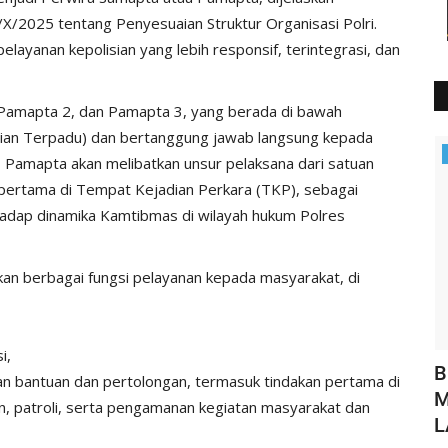
/2025 tentang Penyesuaian Struktur Organisasi Polri.
layanan kepolisian yang lebih responsif, terintegrasi, dan
, Pamapta 2, dan Pamapta 3, yang berada di bawah
sian Terpadu) dan bertanggung jawab langsung kepada
Polisi Kita
 Pamapta akan melibatkan unsur pelaksana dari satuan
n pertama di Tempat Kejadian Perkara (TKP), sebagai
adap dinamika Kamtibmas di wilayah hukum Polres
an berbagai fungsi pelayanan kepada masyarakat, di
i,
an
Sat Polairud Polres Manggarai Berbagi
B
 bantuan dan pertolongan, termasuk tindakan pertama di
.
Takjil, Wujud Kebersamaan...
M
an, patroli, serta pengamanan kegiatan masyarakat dan
L
HUMAS MANGGARAI
Mar 12, 2025
566