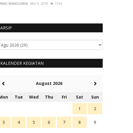
UMAS MANGGARAI
Mei 9, 2018
1516
ARSIP
KALENDER KEGIATAN
August 2026
Mon
Tue
Wed
Thu
Fri
Sat
Sun
1
2
3
4
5
6
7
8
9