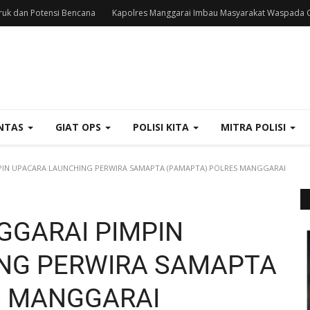
uk dan Potensi Bencana
Kapolres Manggarai Imbau Masyarakat Waspada C
NTAS
GIAT OPS
POLISI KITA
MITRA POLISI
IN UPACARA LAUNCHING PERWIRA SAMAPTA (PAMAPTA) POLRES MANGGARAI
GARAI PIMPIN
NG PERWIRA SAMAPTA
S MANGGARAI