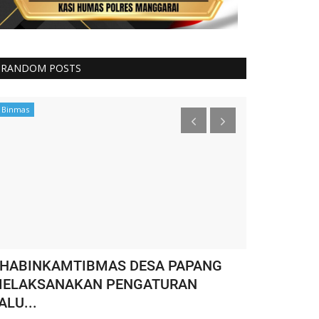
RANDOM POSTS
Binmas
Binmas
HABINKAMTIBMAS DESA PAPANG
WASPADA T
ELAKSANAKAN PENGATURAN
Kecamatan 
ALU...
HUMAS MANGGARA