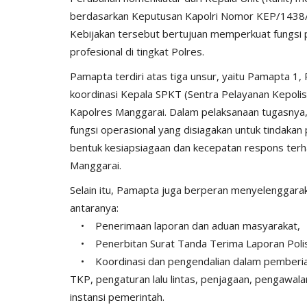
berdasarkan Keputusan Kapolri Nomor KEP/1438/X
Kebijakan tersebut bertujuan memperkuat fungsi pe
profesional di tingkat Polres.
Pamapta terdiri atas tiga unsur, yaitu Pamapta 1
koordinasi Kepala SPKT (Sentra Pelayanan Kepoli
Polisi Kita
Kapolres Manggarai. Dalam pelaksanaan tugasnya,
fungsi operasional yang disiagakan untuk tindaka
bentuk kesiapsiagaan dan kecepatan respons terh
Manggarai.
Selain itu, Pamapta juga berperan menyelenggarak
antaranya:
• Penerimaan laporan dan aduan masyarakat,
• Penerbitan Surat Tanda Terima Laporan Polis
umat Oleh Sat.
KP3 Udara Lakukan Pengaman
• Koordinasi dan pengendalian dalam pemberian
rai
Penerbangan di Bandara Frans..
TKP, pengaturan lalu lintas, penjagaan, pengawal
instansi pemerintah.
146
HUMAS MANGGARAI
Okt 11, 2024
809