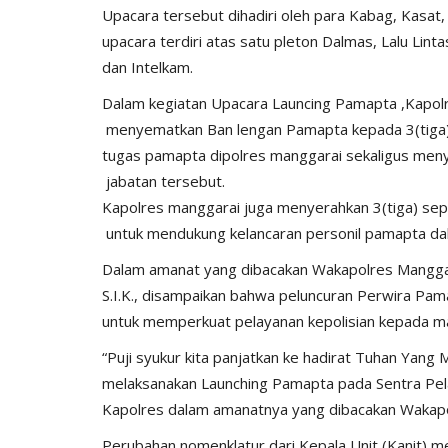
Upacara tersebut dihadiri oleh para Kabag, Kasat
upacara terdiri atas satu pleton Dalmas, Lalu Lint
dan Intelkam.
Dalam kegiatan Upacara Launcing Pamapta ,Kapolr
menyematkan Ban lengan Pamapta kepada 3(tiga) 
tugas pamapta dipolres manggarai sekaligus meny
jabatan tersebut.
Kapolres manggarai juga menyerahkan 3(tiga) se
untuk mendukung kelancaran personil pamapta da
Dalam amanat yang dibacakan Wakapolres Manggar
S.I.K., disampaikan bahwa peluncuran Perwira Pa
untuk memperkuat pelayanan kepolisian kepada mas
“Puji syukur kita panjatkan ke hadirat Tuhan Yang
melaksanakan Launching Pamapta pada Sentra Pela
Kapolres dalam amanatnya yang dibacakan Wakapo
Perubahan nomenklatur dari Kepala Unit (Kanit) m