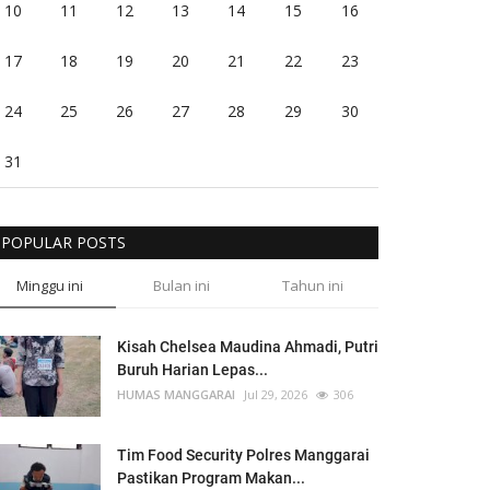
10
11
12
13
14
15
16
17
18
19
20
21
22
23
24
25
26
27
28
29
30
31
POPULAR POSTS
Minggu ini
Bulan ini
Tahun ini
Kisah Chelsea Maudina Ahmadi, Putri
Buruh Harian Lepas...
HUMAS MANGGARAI
Jul 29, 2026
306
Tim Food Security Polres Manggarai
Pastikan Program Makan...