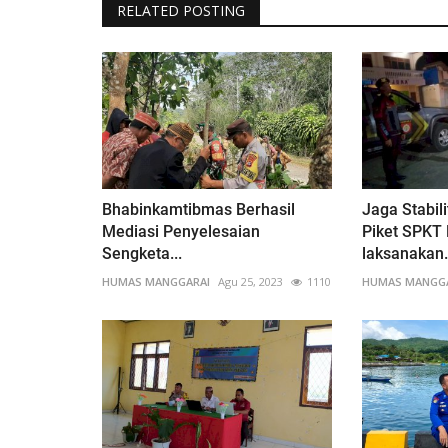
RELATED POSTING
Bhabinkamtibmas Berhasil
Jaga Stabil
Mediasi Penyelesaian
Piket SPKT 
Sengketa...
laksanakan.
HUMAS MANGGARAI
Agu 25, 2023
1110
HUMAS MANGG