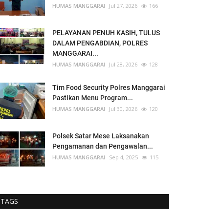
HUMAS MANGGARAI
Jul 27, 2026
166
PELAYANAN PENUH KASIH, TULUS
DALAM PENGABDIAN, POLRES
MANGGARAI...
HUMAS MANGGARAI
Jul 28, 2026
128
Tim Food Security Polres Manggarai
Pastikan Menu Program...
HUMAS MANGGARAI
Jul 30, 2026
120
Polsek Satar Mese Laksanakan
Pengamanan dan Pengawalan...
HUMAS MANGGARAI
Sep 4, 2025
115
TAGS