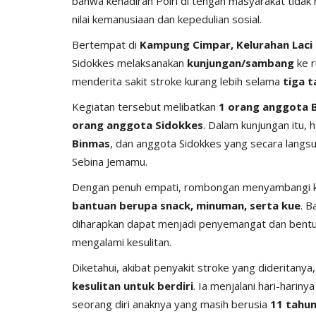
bahwa kehadiran Polri di tengah masyarakat tida
nilai kemanusiaan dan kepedulian sosial.
Bertempat di
Kampung Cimpar, Kelurahan Laci
Sidokkes melaksanakan
kunjungan/sambang
ke 
menderita sakit stroke kurang lebih selama
tiga 
Kegiatan tersebut melibatkan
1 orang anggota 
orang anggota Sidokkes
. Dalam kunjungan itu, 
Binmas
, dan anggota Sidokkes yang secara langsu
Sebina Jemamu.
Dengan penuh empati, rombongan menyambangi k
bantuan berupa snack, minuman, serta kue
. B
diharapkan dapat menjadi penyemangat dan bentuk
mengalami kesulitan.
Diketahui, akibat penyakit stroke yang dideritanya
kesulitan untuk berdiri
. Ia menjalani hari-harin
seorang diri anaknya yang masih berusia
11 tahu