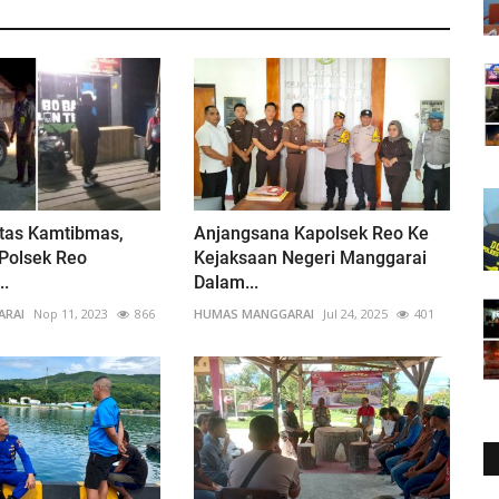
itas Kamtibmas,
Anjangsana Kapolsek Reo Ke
Polsek Reo
Kejaksaan Negeri Manggarai
..
Dalam...
ARAI
Nop 11, 2023
866
HUMAS MANGGARAI
Jul 24, 2025
401