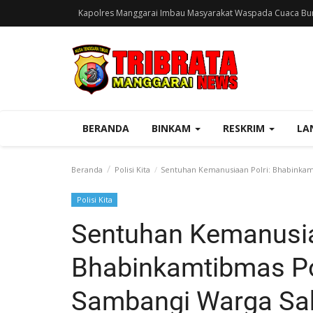
Kapolres Manggarai Imbau Masyarakat Waspada Cuaca Bur
BERANDA
BINKAM
RESKRIM
LA
Beranda
Polisi Kita
Sentuhan Kemanusiaan Polri: Bhabinkam
Polisi Kita
Sentuhan Kemanusia
Bhabinkamtibmas Po
Sambangi Warga Sak