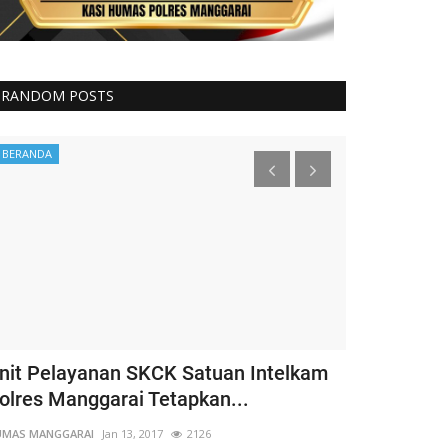
RANDOM POSTS
BERANDA
Binmas
nit Pelayanan SKCK Satuan Intelkam
Kapospol L
olres Manggarai Tetapkan...
Bhabinkamt
Amankan...
UMAS MANGGARAI
Jan 13, 2017
2126