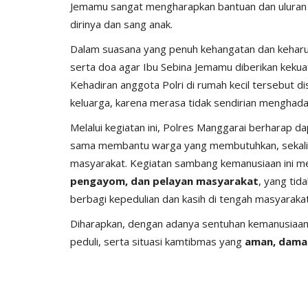
Jemamu sangat mengharapkan bantuan dan uluran t
dirinya dan sang anak.
Dalam suasana yang penuh kehangatan dan keharu
serta doa agar Ibu Sebina Jemamu diberikan kekua
Kehadiran anggota Polri di rumah kecil tersebut d
keluarga, karena merasa tidak sendirian menghadap
Jurnal Kamtibmas
Melalui kegiatan ini, Polres Manggarai berharap 
sama membantu warga yang membutuhkan, sekalig
masyarakat. Kegiatan sambang kemanusiaan ini me
pengayom, dan pelayan masyarakat
, yang tid
berbagi kepedulian dan kasih di tengah masyarakat
Diharapkan, dengan adanya sentuhan kemanusiaan se
peduli, serta situasi kamtibmas yang
aman, damai
apolres Manggarai
Bhabinkamtibmas Laksanakan P
.
dan Penanganan Awal...
1567
HUMAS MANGGARAI
Jan 7, 2026
247