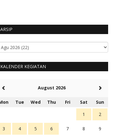
HUMAS MANGGARA
ARSIP
KALENDER KEGIATAN
August 2026
Mon
Tue
Wed
Thu
Fri
Sat
Sun
1
2
3
4
5
6
7
8
9