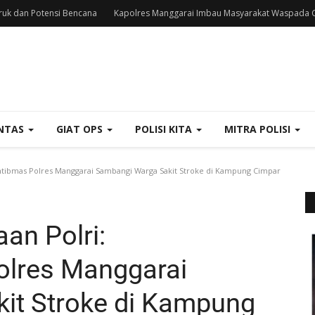
uk dan Potensi Bencana
Kapolres Manggarai Imbau Masyarakat Waspada C
NTAS
GIAT OPS
POLISI KITA
MITRA POLISI
tibmas Polres Manggarai Sambangi Warga Sakit Stroke di Kampung Cimpar
an Polri:
lres Manggarai
it Stroke di Kampung