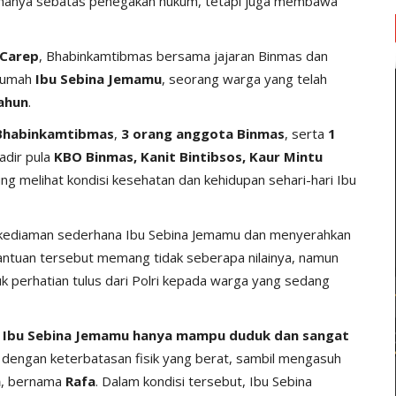
k hanya sebatas penegakan hukum, tetapi juga membawa
 Carep
, Bhabinkamtibmas bersama jajaran Binmas dan
rumah
Ibu Sebina Jemamu
, seorang warga yang telah
tahun
.
Bhabinkamtibmas
,
3 orang anggota Binmas
, serta
1
hadir pula
KBO Binmas, Kanit Bintibsos, Kaur Mintu
ng melihat kondisi kesehatan dan kehidupan sehari-hari Ibu
ediaman sederhana Ibu Sebina Jemamu dan menyerahkan
antuan tersebut memang tidak seberapa nilainya, namun
 perhatian tulus dari Polri kepada warga yang sedang
,
Ibu Sebina Jemamu hanya mampu duduk dan sangat
ya dengan keterbatasan fisik yang berat, sambil mengasuh
n
, bernama
Rafa
. Dalam kondisi tersebut, Ibu Sebina