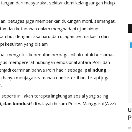
angan dari masyarakat sekitar demi kelangsungan hidup
an, petugas juga memberikan dukungan moril, semangat,
tan dan ketabahan dalam menghadapi ujian hidup.
isambut dengan rasa haru dan ucapan terima kasih dari
i kesulitan yang dialami.
Polisi Kita
dapat mengetuk kepedulian berbagai pihak untuk bersama-
us mempererat hubungan emosional antara Polri dan
njadi cerminan bahwa Polri hadir sebagai
pelindung,
ak hanya menjaga keamanan dan ketertiban, tetapi juga
.
perti ini, akan tercipta lingkungan sosial yang saling
, dan kondusif
di wilayah hukum Polres Manggarai.(Alvz)
atroli
KP3 Udara : Pengamanan di Bandara
U
Frans Sales Lega Ruteng...
P
HUMAS MANGGARAI
Des 20, 2024
661
H