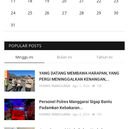
17
18
19
20
21
22
23
24
25
26
27
28
29
30
31
POPULAR POSTS
Minggu ini
Bulan ini
Tahun ini
YANG DATANG MEMBAWA HARAPAN, YANG
PERGI MENINGGALKAN KENANGAN,...
HUMAS MANGGARAI
Agu 3, 2026
158
Personel Polres Manggarai Sigap Bantu
Padamkan Kebakaran...
HUMAS MANGGARAI
Agu 6, 2026
130