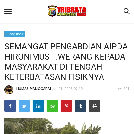
Headlines
SEMANGAT PENGABDIAN AIPDA
Beranda
HIRONIMUS T.WERANG KEPADA
Binkam
MASYARAKAT DI TENGAH
Kapolres Manggarai Imbau Masyarakat Waspada Cuaca Buruk
KETERBATASAN FISIKNYA
Kapolres Manggarai Imbau Masyarakat Waspada Cuaca Buruk
HUMAS MANGGARAI
Jun 21, 2025 07:12
221
Reskrim
Lantas
Giat Ops
Polisi Kita
Mitra Polisi