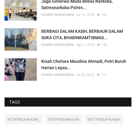
Jaga Generasi Muda Bebas Narkoba,
Satresnarkoba Polres...
HUMAS MANGGARAI
Jul 15, 2026
122
BERBAGI DALAM KASIH, BERBAUR DALAM
SUKA CITA, BHABINKAMTIBMAS...
HUMAS MANGGARAI
Agu 1, 2026
118
Kisah Chelsea Maudina Ahmadi, Putri Buruh
Harian Lepas...
HUMAS MANGGARAI
Jul 29, 2026
111
TAGS
NTTPENUHKASIH_
NTTPENUHKASIH
NTT PENUH KASIH