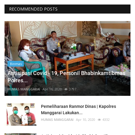
RECOMMENDED POSTS
Binmas
Antisipasi Covid - 19, Personil Bhabinkamtibmas
Polres...
HUMAS MANGGARAI
Apr 16, 2020
3797
Pemeliharaan Ranmor Dinas | Kapolres
Manggarai Lakukan...
HUMAS MANGGARAI
Apr 10, 2020
4332