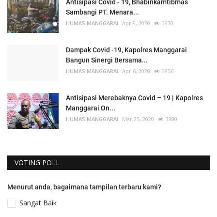
Antisipasi Covid - 19, Bhabinkamtibmas
Sambangi PT. Menara...
HUMAS MANGGARAI
Apr 9, 2020
3930
Dampak Covid -19, Kapolres Manggarai
Bangun Sinergi Bersama...
HUMAS MANGGARAI
Apr 6, 2020
3856
Antisipasi Merebaknya Covid – 19 | Kapolres
Manggarai On...
HUMAS MANGGARAI
Mar 25, 2020
3980
VOTING POLL
Menurut anda, bagaimana tampilan terbaru kami?
Sangat Baik