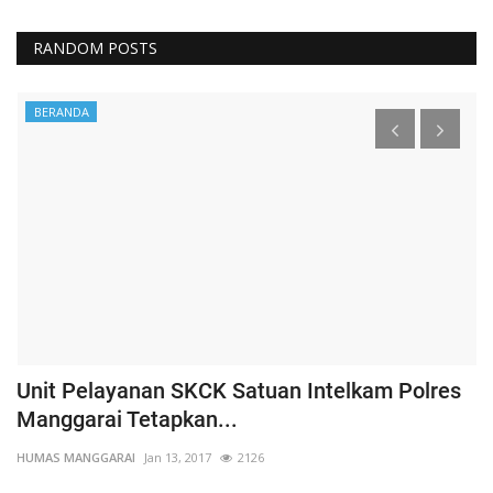
RANDOM POSTS
BERANDA
Unit Pelayanan SKCK Satuan Intelkam Polres
K
Manggarai Tetapkan...
P
HUMAS MANGGARAI
Jan 13, 2017
2126
HU