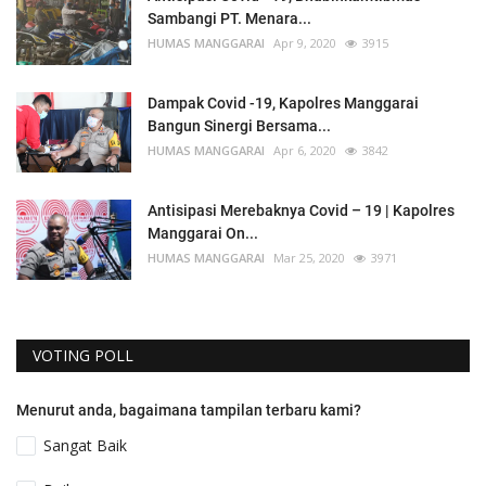
Sambangi PT. Menara...
HUMAS MANGGARAI
Apr 9, 2020
3915
Dampak Covid -19, Kapolres Manggarai
Bangun Sinergi Bersama...
HUMAS MANGGARAI
Apr 6, 2020
3842
Antisipasi Merebaknya Covid – 19 | Kapolres
Manggarai On...
HUMAS MANGGARAI
Mar 25, 2020
3971
VOTING POLL
Menurut anda, bagaimana tampilan terbaru kami?
Sangat Baik