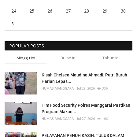
24
25
26
27
28
29
30
31
POPULAR POSTS
Minggu ini
Bulan ini
Tahun ini
Kisah Chelsea Maudina Ahmadi, Putri Buruh
Harian Lepas...
HUMAS MANGGARAI
Jul 29, 2026
306
Tim Food Security Polres Manggarai Pastikan
Program Makan...
HUMAS MANGGARAI
Jul 27, 2026
166
PELAYANAN PENUH KASIH, TULUS DALAM