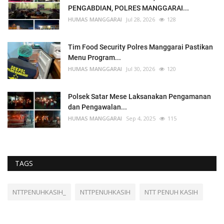
PENGABDIAN, POLRES MANGGARAI...
HUMAS MANGGARAI
Jul 28, 2026
128
Tim Food Security Polres Manggarai Pastikan
Menu Program...
HUMAS MANGGARAI
Jul 30, 2026
120
Polsek Satar Mese Laksanakan Pengamanan
dan Pengawalan...
HUMAS MANGGARAI
Sep 4, 2025
115
TAGS
NTTPENUHKASIH_
NTTPENUHKASIH
NTT PENUH KASIH