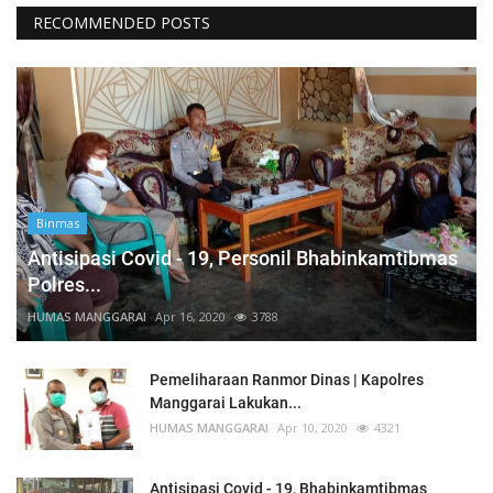
RECOMMENDED POSTS
Binmas
Antisipasi Covid - 19, Personil Bhabinkamtibmas
Polres...
HUMAS MANGGARAI
Apr 16, 2020
3788
Pemeliharaan Ranmor Dinas | Kapolres
Manggarai Lakukan...
HUMAS MANGGARAI
Apr 10, 2020
4321
Antisipasi Covid - 19, Bhabinkamtibmas