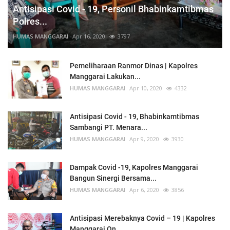
Antisipasi Covid - 19, Personil Bhabinkamtibmas
Polres...
HUMAS MANGGARAI
Apr 16, 2020
3797
Pemeliharaan Ranmor Dinas | Kapolres
Manggarai Lakukan...
HUMAS MANGGARAI
Apr 10, 2020
4332
Antisipasi Covid - 19, Bhabinkamtibmas
Sambangi PT. Menara...
HUMAS MANGGARAI
Apr 9, 2020
3930
Dampak Covid -19, Kapolres Manggarai
Bangun Sinergi Bersama...
HUMAS MANGGARAI
Apr 6, 2020
3856
Antisipasi Merebaknya Covid – 19 | Kapolres
Manggarai On...