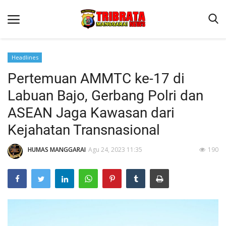
Headlines
Pertemuan AMMTC ke-17 di
Beranda
Labuan Bajo, Gerbang Polri dan
Binkam
ASEAN Jaga Kawasan dari
Kapolres Manggarai Imbau Masyarakat Waspada Cuaca Buruk
Kejahatan Transnasional
Kapolres Manggarai Imbau Masyarakat Waspada Cuaca Buruk
HUMAS MANGGARAI
Agu 24, 2023 11:35
190
Reskrim
Lantas
Giat Ops
Polisi Kita
Mitra Polisi