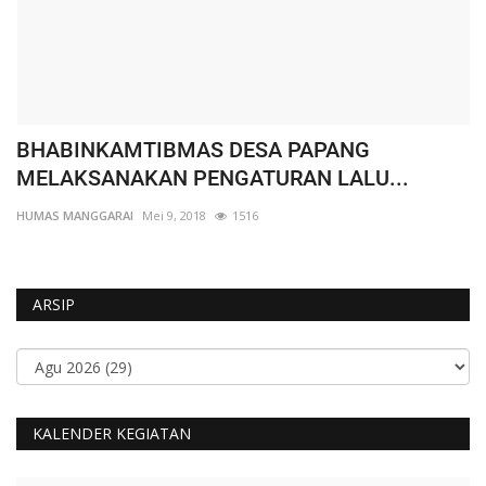
BHABINKAMTIBMAS DESA PAPANG
W
MELAKSANAKAN PENGATURAN LALU...
K
HUMAS MANGGARAI
Mei 9, 2018
1516
HU
ARSIP
KALENDER KEGIATAN