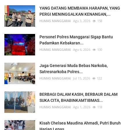
YANG DATANG MEMBAWA HARAPAN, YANG
PERGI MENINGGALKAN KENANGAN,...
HUMAS MANGGARAI
Agu 3, 2026
158
Personel Polres Manggarai Sigap Bantu
Padamkan Kebakaran...
HUMAS MANGGARAI
Agu 6, 2026
130
Jaga Generasi Muda Bebas Narkoba,
Satresnarkoba Polres...
HUMAS MANGGARAI
Jul 15, 2026
122
BERBAGI DALAM KASIH, BERBAUR DALAM
SUKA CITA, BHABINKAMTIBMAS...
HUMAS MANGGARAI
Agu 1, 2026
118
Kisah Chelsea Maudina Ahmadi, Putri Buruh
Harian Lepas...