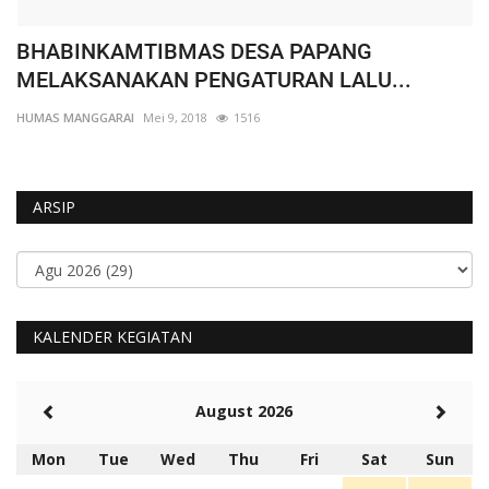
BHABINKAMTIBMAS DESA PAPANG
W
MELAKSANAKAN PENGATURAN LALU...
K
HUMAS MANGGARAI
Mei 9, 2018
1516
HU
ARSIP
KALENDER KEGIATAN
August 2026
Mon
Tue
Wed
Thu
Fri
Sat
Sun