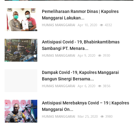
Pemeliharaan Ranmor Dinas | Kapolres
Manggarai Lakukan...
HUMAS MANGGARAI
Apr 10, 2020
4332
Antisipasi Covid - 19, Bhabinkamtibmas
Sambangi PT. Menara...
HUMAS MANGGARAI
Apr 9, 2020
3930
Dampak Covid -19, Kapolres Manggarai
Bangun Sinergi Bersama...
HUMAS MANGGARAI
Apr 6, 2020
3856
Antisipasi Merebaknya Covid – 19 | Kapolres
Manggarai On...
HUMAS MANGGARAI
Mar 25, 2020
3980