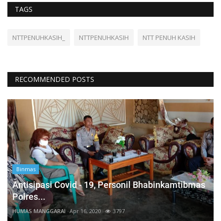
TAGS
NTTPENUHKASIH_
NTTPENUHKASIH
NTT PENUH KASIH
RECOMMENDED POSTS
Binmas
Antisipasi Covid - 19, Personil Bhabinkamtibmas
Polres...
HUMAS MANGGARAI
Apr 16, 2020
3797