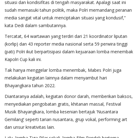
situasi dan kondisifitas di tengah masyarakat. Apalagi saat ini
sudah memasuki tahun politik, maka Polri memandang peranan
media sangat vital untuk menciptakan situasi yang kondusif,”
kata Dedi dalam sambutannya.
Tercatat, 64 wartawan yang terdiri dari 21 koordinator liputan
(korlip) dan 43 reporter media nasional serta 59 perwira tinggi
(pati) Polri ikut berpartisipasi dalam kejuaraan lomba menembak
Kapolri Cup kali ini.
Tak hanya menggelar lomba menembak, Mabes Polri juga
melakukan kegiatan lainnya dalam menyambut hari
Bhayangkara tahun 2022.
Diantaranya adalah, kegiatan donor darah, memberikan baksos,
menyediakan pengobatan gratis, khitanan massal, Festival
Musik Bhayangkara, lomba kesenian bertajuk ‘Nusantara
Gemilang’ seperti tarian nusantara, grup vokal, performing art
dan unsur kreativitas lain.
Lalu, lomba Tiga Pilar sekali, lomba Film Pendek bertema