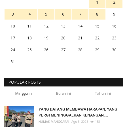
1
2
3
4
5
6
7
8
9
10
11
12
13
14
15
16
17
18
19
20
21
22
23
24
25
26
27
28
29
30
31
POPULAR POSTS
Minggu ini
Bulan ini
Tahun ini
YANG DATANG MEMBAWA HARAPAN, YANG
PERGI MENINGGALKAN KENANGAN,...
HUMAS MANGGARAI
Agu 3, 2026
158