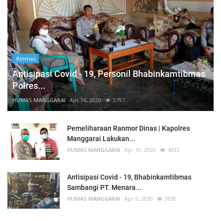
Binmas
Antisipasi Covid - 19, Personil Bhabinkamtibmas
Polres...
HUMAS MANGGARAI
Apr 16, 2020
3797
Pemeliharaan Ranmor Dinas | Kapolres
Manggarai Lakukan...
HUMAS MANGGARAI
Apr 10, 2020
4332
Antisipasi Covid - 19, Bhabinkamtibmas
Sambangi PT. Menara...
HUMAS MANGGARAI
Apr 9, 2020
3930