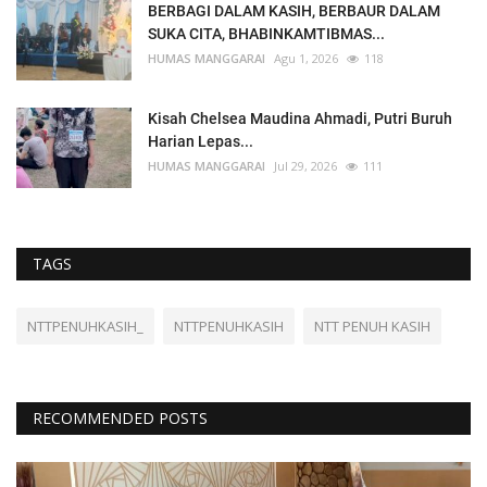
BERBAGI DALAM KASIH, BERBAUR DALAM
SUKA CITA, BHABINKAMTIBMAS...
HUMAS MANGGARAI
Agu 1, 2026
118
Kisah Chelsea Maudina Ahmadi, Putri Buruh
Harian Lepas...
HUMAS MANGGARAI
Jul 29, 2026
111
TAGS
NTTPENUHKASIH_
NTTPENUHKASIH
NTT PENUH KASIH
RECOMMENDED POSTS