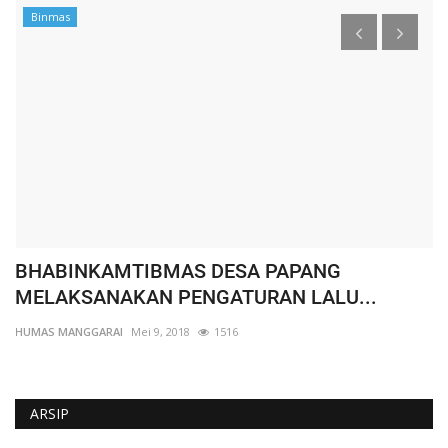
Binmas
BHABINKAMTIBMAS DESA PAPANG
W
MELAKSANAKAN PENGATURAN LALU...
K
HUMAS MANGGARAI
Mei 9, 2018
1516
HU
ARSIP