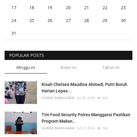
17
18
19
20
21
22
23
24
25
26
27
28
29
30
31
POPULAR POSTS
Minggu ini
Bulan ini
Tahun ini
Kisah Chelsea Maudina Ahmadi, Putri Buruh
Harian Lepas...
HUMAS MANGGARAI
Jul 29, 2026
306
Tim Food Security Polres Manggarai Pastikan
Program Makan...
HUMAS MANGGARAI
Jul 27, 2026
166