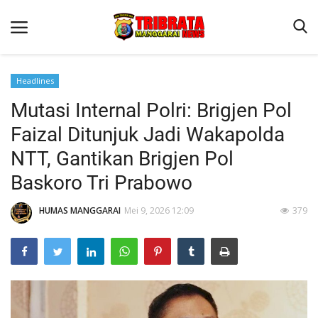
Headlines
Mutasi Internal Polri: Brigjen Pol
Beranda
Faizal Ditunjuk Jadi Wakapolda
Binkam
NTT, Gantikan Brigjen Pol
Kapolres Manggarai Imbau Masyarakat Waspada Cuaca Buruk
Baskoro Tri Prabowo
Kapolres Manggarai Imbau Masyarakat Waspada Cuaca Buruk
HUMAS MANGGARAI
Mei 9, 2026 12:09
379
Reskrim
Lantas
Giat Ops
Polisi Kita
Mitra Polisi