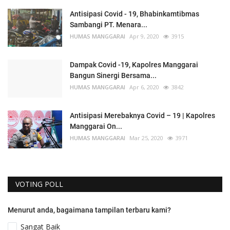
Antisipasi Covid - 19, Bhabinkamtibmas
Sambangi PT. Menara...
HUMAS MANGGARAI
Apr 9, 2020
3915
Dampak Covid -19, Kapolres Manggarai
Bangun Sinergi Bersama...
HUMAS MANGGARAI
Apr 6, 2020
3842
Antisipasi Merebaknya Covid – 19 | Kapolres
Manggarai On...
HUMAS MANGGARAI
Mar 25, 2020
3971
VOTING POLL
Menurut anda, bagaimana tampilan terbaru kami?
Sangat Baik