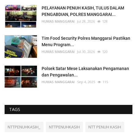
PELAYANAN PENUH KASIH, TULUS DALAM
PENGABDIAN, POLRES MANGGARAI...
HUMAS MANGGARAI
Jul 28, 2026
128
Tim Food Security Polres Manggarai Pastikan
Menu Program...
HUMAS MANGGARAI
Jul 30, 2026
120
Polsek Satar Mese Laksanakan Pengamanan
dan Pengawalan...
HUMAS MANGGARAI
Sep 4, 2025
115
TAGS
NTTPENUHKASIH_
NTTPENUHKASIH
NTT PENUH KASIH