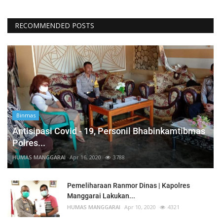
RECOMMENDED POSTS
Binmas
Antisipasi Covid - 19, Personil Bhabinkamtibmas
Polres...
HUMAS MANGGARAI
Apr 16, 2020
3788
Pemeliharaan Ranmor Dinas | Kapolres
Manggarai Lakukan...
HUMAS MANGGARAI
Apr 10, 2020
4321