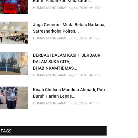
Bantu Padamkan Kebakaran...
HUMAS MANGGARAI
Agu 6, 2026
130
Jaga Generasi Muda Bebas Narkoba,
Satresnarkoba Polres...
HUMAS MANGGARAI
Jul 15, 2026
122
BERBAGI DALAM KASIH, BERBAUR
DALAM SUKA CITA,
BHABINKAMTIBMAS...
HUMAS MANGGARAI
Agu 1, 2026
118
Kisah Chelsea Maudina Ahmadi, Putri
Buruh Harian Lepas...
HUMAS MANGGARAI
Jul 29, 2026
111
TAGS