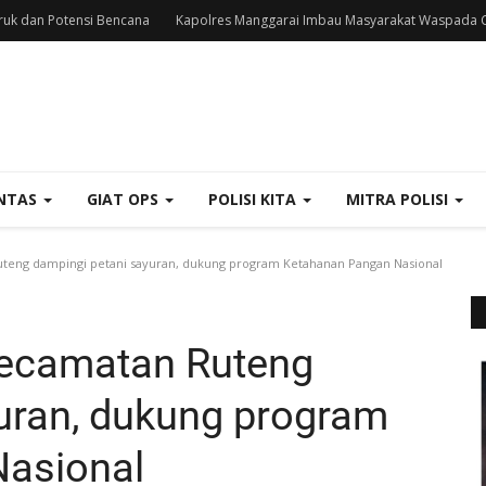
uk dan Potensi Bencana
Kapolres Manggarai Imbau Masyarakat Waspada C
NTAS
GIAT OPS
POLISI KITA
MITRA POLISI
eng dampingi petani sayuran, dukung program Ketahanan Pangan Nasional
ecamatan Ruteng
uran, dukung program
asional