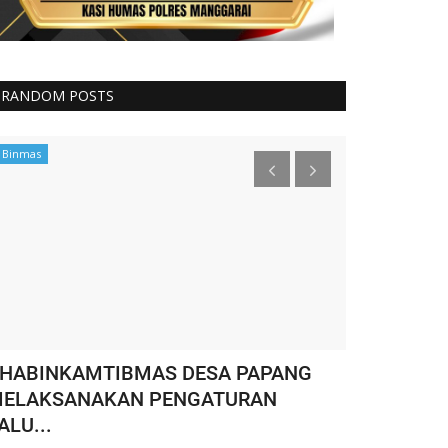
RANDOM POSTS
Binmas
Binmas
HABINKAMTIBMAS DESA PAPANG
WASPADA T
ELAKSANAKAN PENGATURAN
Kecamatan 
ALU...
HUMAS MANGGARA