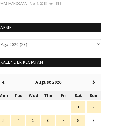
UMAS MANGGARAI
Mei 9, 2018
1516
ARSIP
KALENDER KEGIATAN
August 2026
Mon
Tue
Wed
Thu
Fri
Sat
Sun
1
2
3
4
5
6
7
8
9