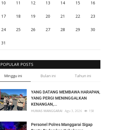
10
11
12
13
14
15
16
17
18
19
20
21
22
23
24
25
26
27
28
29
30
31
POPULAR POSTS
Minggu ini
Bulan ini
Tahun ini
YANG DATANG MEMBAWA HARAPAN,
YANG PERGI MENINGGALKAN
KENANGAN,...
HUMAS MANGGARAI
Agu 3, 2026
158
Personel Polres Manggarai Sigap