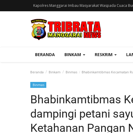
Kapolres Manggarai Imbau Masyarakat Waspada Cuaca Bur
BERANDA
BINKAM
RESKRIM
LA
Beranda
Binkam
Binmas
Bhabinkamtibmas Kecamatan Rut
Binmas
Bhabinkamtibmas K
dampingi petani say
Ketahanan Pangan N