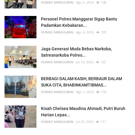
HUMAS MANGGARAI
Agu 3, 2026
158
Personel Polres Manggarai Sigap Bantu
Padamkan Kebakaran...
HUMAS MANGGARAI
Agu 6, 2026
130
Jaga Generasi Muda Bebas Narkoba,
Satresnarkoba Polres...
HUMAS MANGGARAI
Jul 15, 2026
122
BERBAGI DALAM KASIH, BERBAUR DALAM
SUKA CITA, BHABINKAMTIBMAS...
HUMAS MANGGARAI
Agu 1, 2026
118
Kisah Chelsea Maudina Ahmadi, Putri Buruh
Harian Lepas...
HUMAS MANGGARAI
Jul 29, 2026
111