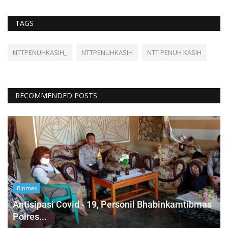
TAGS
NTTPENUHKASIH_
NTTPENUHKASIH
NTT PENUH KASIH
RECOMMENDED POSTS
Binmas
Antisipasi Covid - 19, Personil Bhabinkamtibmas
Polres...