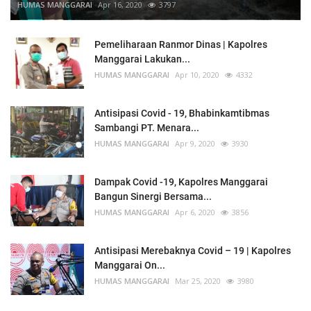
HUMAS MANGGARAI
Apr 16, 2020
3797
Pemeliharaan Ranmor Dinas | Kapolres
Manggarai Lakukan...
HUMAS MANGGARAI
Apr 10, 2020
4332
Antisipasi Covid - 19, Bhabinkamtibmas
Sambangi PT. Menara...
HUMAS MANGGARAI
Apr 9, 2020
3930
Dampak Covid -19, Kapolres Manggarai
Bangun Sinergi Bersama...
HUMAS MANGGARAI
Apr 6, 2020
3856
Antisipasi Merebaknya Covid – 19 | Kapolres
Manggarai On...
HUMAS MANGGARAI
Mar 25, 2020
3980