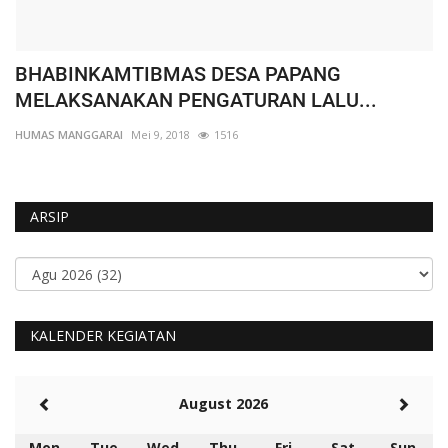
BHABINKAMTIBMAS DESA PAPANG
W
MELAKSANAKAN PENGATURAN LALU...
K
HUMAS MANGGARAI
Mei 9, 2018
1516
HU
ARSIP
KALENDER KEGIATAN
August 2026
Mon
Tue
Wed
Thu
Fri
Sat
Sun