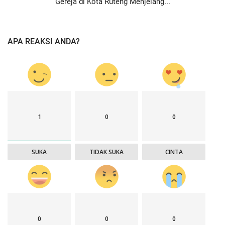
Gereja di Kota Ruteng Menjelang...
APA REAKSI ANDA?
1
0
0
SUKA
TIDAK SUKA
CINTA
0
0
0