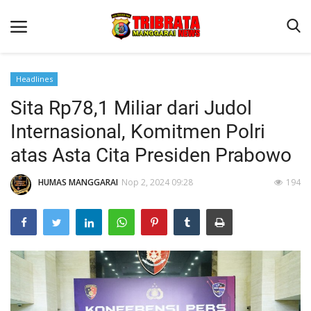
Headlines
Sita Rp78,1 Miliar dari Judol
Beranda
Internasional, Komitmen Polri
Binkam
atas Asta Cita Presiden Prabowo
Kapolres Manggarai Imbau Masyarakat Waspada Cuaca Buruk
HUMAS MANGGARAI
Nop 2, 2024 09:28
194
Kapolres Manggarai Imbau Masyarakat Waspada Cuaca Buruk
Reskrim
Lantas
Giat Ops
Polisi Kita
Mitra Polisi