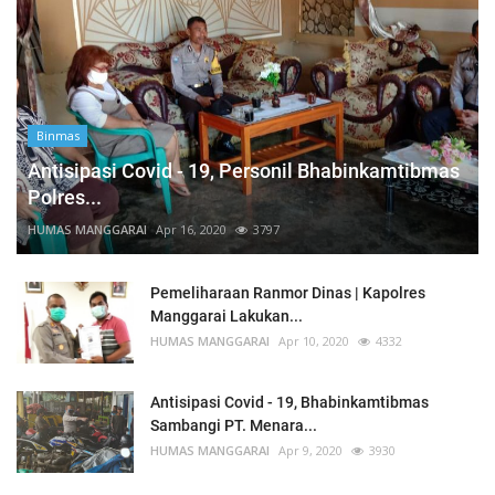
Binmas
Antisipasi Covid - 19, Personil Bhabinkamtibmas
Polres...
HUMAS MANGGARAI
Apr 16, 2020
3797
Pemeliharaan Ranmor Dinas | Kapolres
Manggarai Lakukan...
HUMAS MANGGARAI
Apr 10, 2020
4332
Antisipasi Covid - 19, Bhabinkamtibmas
Sambangi PT. Menara...
HUMAS MANGGARAI
Apr 9, 2020
3930