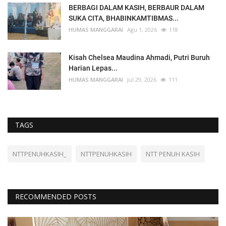
BERBAGI DALAM KASIH, BERBAUR DALAM
SUKA CITA, BHABINKAMTIBMAS...
HUMAS MANGGARAI
Agu 1, 2026
118
Kisah Chelsea Maudina Ahmadi, Putri Buruh
Harian Lepas...
HUMAS MANGGARAI
Jul 29, 2026
111
TAGS
NTTPENUHKASIH_
NTTPENUHKASIH
NTT PENUH KASIH
RECOMMENDED POSTS