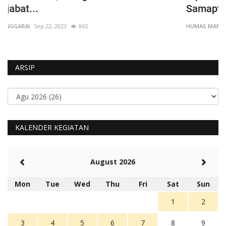
Samapta Laksanakan...
M
HUMAS MANGGARAI
Jul 30, 2025
567
HU
ARSIP
KALENDER KEGIATAN
August 2026
Mon
Tue
Wed
Thu
Fri
Sat
Sun
1
2
3
4
5
6
7
8
9