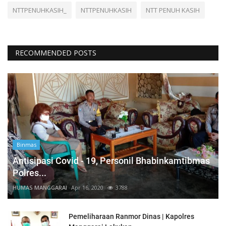
NTTPENUHKASIH_
NTTPENUHKASIH
NTT PENUH KASIH
RECOMMENDED POSTS
Binmas
Antisipasi Covid - 19, Personil Bhabinkamtibmas
Polres...
HUMAS MANGGARAI
Apr 16, 2020
3788
Pemeliharaan Ranmor Dinas | Kapolres