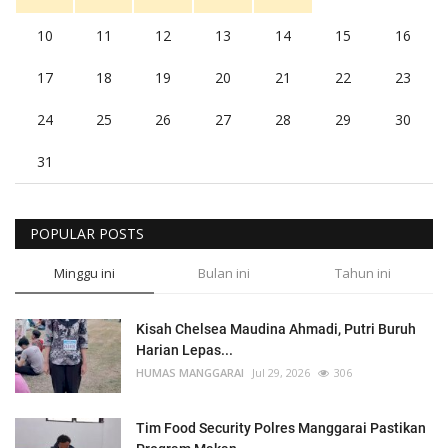
10
11
12
13
14
15
16
17
18
19
20
21
22
23
24
25
26
27
28
29
30
31
POPULAR POSTS
Minggu ini
Bulan ini
Tahun ini
Kisah Chelsea Maudina Ahmadi, Putri Buruh
Harian Lepas...
HUMAS MANGGARAI
Jul 29, 2026
306
Tim Food Security Polres Manggarai Pastikan