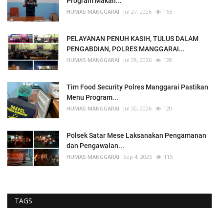
Program Makan...
HUMAS MANGGARAI
Jul 27, 2026
166
PELAYANAN PENUH KASIH, TULUS DALAM
PENGABDIAN, POLRES MANGGARAI...
HUMAS MANGGARAI
Jul 28, 2026
128
Tim Food Security Polres Manggarai Pastikan
Menu Program...
HUMAS MANGGARAI
Jul 30, 2026
120
Polsek Satar Mese Laksanakan Pengamanan
dan Pengawalan...
HUMAS MANGGARAI
Sep 4, 2025
115
TAGS