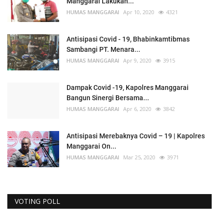
Manggarai Lakukan...
HUMAS MANGGARAI
Apr 10, 2020
4321
Antisipasi Covid - 19, Bhabinkamtibmas
Sambangi PT. Menara...
HUMAS MANGGARAI
Apr 9, 2020
3915
Dampak Covid -19, Kapolres Manggarai
Bangun Sinergi Bersama...
HUMAS MANGGARAI
Apr 6, 2020
3842
Antisipasi Merebaknya Covid – 19 | Kapolres
Manggarai On...
HUMAS MANGGARAI
Mar 25, 2020
3971
VOTING POLL