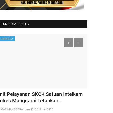
RANDOM POSTS
BERANDA
Binmas
nit Pelayanan SKCK Satuan Intelkam
Kapospol L
olres Manggarai Tetapkan...
Bhabinkamt
Amankan...
UMAS MANGGARAI
Jan 13, 2017
2126