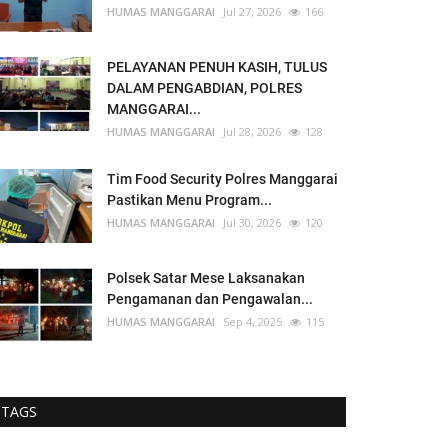
HUMAS MANGGARAI
Jul 27, 2026
166
PELAYANAN PENUH KASIH, TULUS
DALAM PENGABDIAN, POLRES
MANGGARAI...
HUMAS MANGGARAI
Jul 28, 2026
128
Tim Food Security Polres Manggarai
Pastikan Menu Program...
HUMAS MANGGARAI
Jul 30, 2026
120
Polsek Satar Mese Laksanakan
Pengamanan dan Pengawalan...
HUMAS MANGGARAI
Sep 4, 2025
115
TAGS