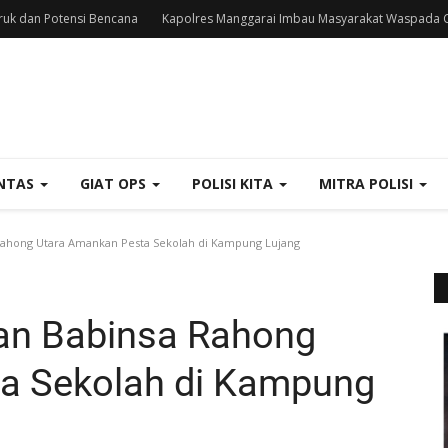
uk dan Potensi Bencana
Kapolres Manggarai Imbau Masyarakat Waspada C
NTAS
GIAT OPS
POLISI KITA
MITRA POLISI
ahong Utara Amankan Pesta Sekolah di Kampung Lujang
an Babinsa Rahong
a Sekolah di Kampung