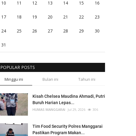
10
11
12
13
14
15
16
17
18
19
20
21
22
23
24
25
26
27
28
29
30
31
POPULAR POSTS
Minggu ini
Bulan ini
Tahun ini
Kisah Chelsea Maudina Ahmadi, Putri
Buruh Harian Lepas...
HUMAS MANGGARAI
Jul 29, 2026
306
Tim Food Security Polres Manggarai
Pastikan Program Makan...