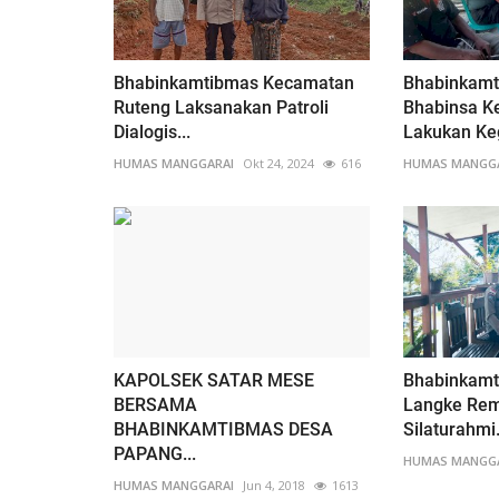
Bhabinkamtibmas Kecamatan
Bhabinkamt
Ruteng Laksanakan Patroli
Bhabinsa K
Dialogis...
Lakukan Keg
HUMAS MANGGARAI
Okt 24, 2024
616
HUMAS MANGG
KAPOLSEK SATAR MESE
Bhabinkam
BERSAMA
Langke Rem
BHABINKAMTIBMAS DESA
Silaturahmi.
PAPANG...
HUMAS MANGG
HUMAS MANGGARAI
Jun 4, 2018
1613