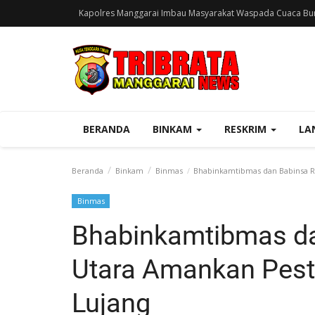
Kapolres Manggarai Imbau Masyarakat Waspada Cuaca Bur
BERANDA
BINKAM
RESKRIM
LA
Beranda
Binkam
Binmas
Bhabinkamtibmas dan Babinsa R
Binmas
Bhabinkamtibmas d
Utara Amankan Pest
Lujang