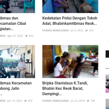
ibmas dan
Kedekatan Polisi Dengan Tokoh
ecamatan Cibal
Adat, Bhabinkamtibmas Reok...
iatan...
HUMAS MANGGARAI
Jul 4, 2025
555
ARAI
Agu 23, 2023
855
tibmas Kecamatan
Bripka Stanislaus K.Tandi,
bong Jalin
Bhabin Kec Reok Barat,
..
Dampingi...
ARAI
Jan 14, 2025
626
HUMAS MANGGARAI
Jul 25, 2024
728