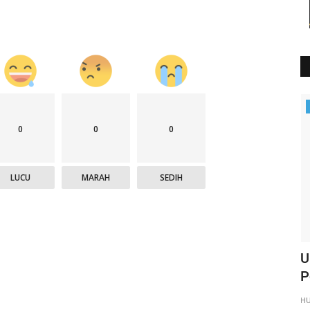
Polisi Kita
0
0
0
LUCU
MARAH
SEDIH
atroli
KP3 Udara : Pengamanan di Bandara
U
Frans Sales Lega Ruteng...
P
HUMAS MANGGARAI
Des 20, 2024
661
H