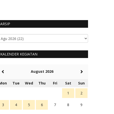
HUMAS MANGGARA
ARSIP
KALENDER KEGIATAN
August 2026
Mon
Tue
Wed
Thu
Fri
Sat
Sun
1
2
3
4
5
6
7
8
9