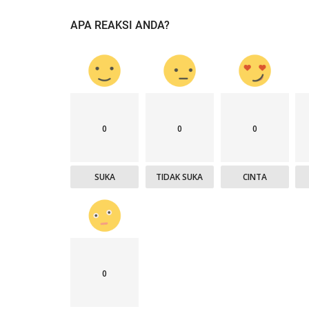
APA REAKSI ANDA?
Jurnal Kamtibmas
0
0
0
SUKA
TIDAK SUKA
CINTA
apolres Manggarai
Bhabinkamtibmas Laksanakan P
.
dan Penanganan Awal...
0
1567
HUMAS MANGGARAI
Jan 7, 2026
247