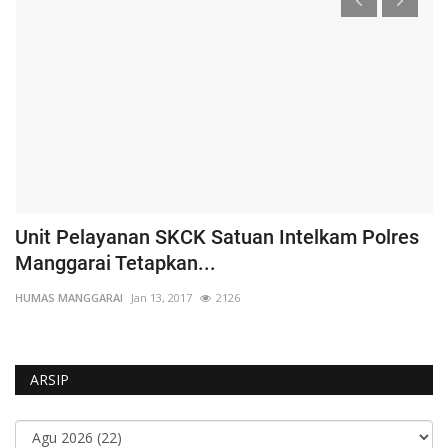
Unit Pelayanan SKCK Satuan Intelkam Polres
K
Manggarai Tetapkan...
P
HUMAS MANGGARAI
Jan 13, 2017
2126
HU
ARSIP