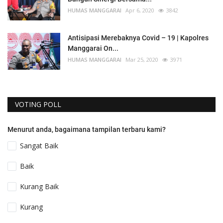
HUMAS MANGGARAI
Apr 6, 2020
3842
Antisipasi Merebaknya Covid – 19 | Kapolres
Manggarai On...
HUMAS MANGGARAI
Mar 25, 2020
3971
VOTING POLL
Menurut anda, bagaimana tampilan terbaru kami?
Sangat Baik
Baik
Kurang Baik
Kurang