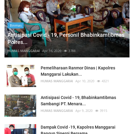
Binmas
Antisipasi Covid - 19, Personil Bhabinkamtibmas
Polres...
HUMAS MANGGARAI
Apr 16, 2020
3788
Pemeliharaan Ranmor Dinas | Kapolres
Manggarai Lakukan...
HUMAS MANGGARAI
Apr 10, 2020
4321
Antisipasi Covid - 19, Bhabinkamtibmas
Sambangi PT. Menara...
HUMAS MANGGARAI
Apr 9, 2020
3915
Dampak Covid -19, Kapolres Manggarai
Bangun Sinergi Bersama...