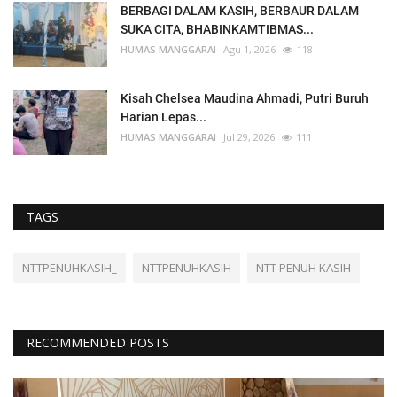
BERBAGI DALAM KASIH, BERBAUR DALAM
SUKA CITA, BHABINKAMTIBMAS...
HUMAS MANGGARAI
Agu 1, 2026
118
Kisah Chelsea Maudina Ahmadi, Putri Buruh
Harian Lepas...
HUMAS MANGGARAI
Jul 29, 2026
111
TAGS
NTTPENUHKASIH_
NTTPENUHKASIH
NTT PENUH KASIH
RECOMMENDED POSTS