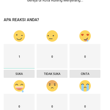
Gereja di Kota Ruteng Menjelang...
APA REAKSI ANDA?
1
0
0
SUKA
TIDAK SUKA
CINTA
0
0
0