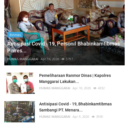
Binmas
Antisipasi Covid - 19, Personil Bhabinkamtibmas
Polres...
HUMAS MANGGARAI
Apr 16, 2020
3797
Pemeliharaan Ranmor Dinas | Kapolres
Manggarai Lakukan...
HUMAS MANGGARAI
Apr 10, 2020
4332
Antisipasi Covid - 19, Bhabinkamtibmas
Sambangi PT. Menara...
HUMAS MANGGARAI
Apr 9, 2020
3930