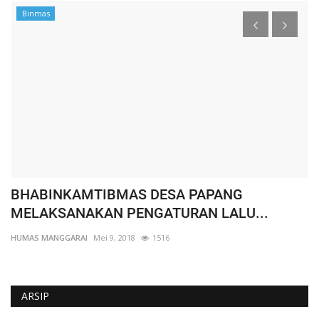
Binmas
BHABINKAMTIBMAS DESA PAPANG
W
MELAKSANAKAN PENGATURAN LALU...
K
HUMAS MANGGARAI
Mei 9, 2018
1516
HU
ARSIP