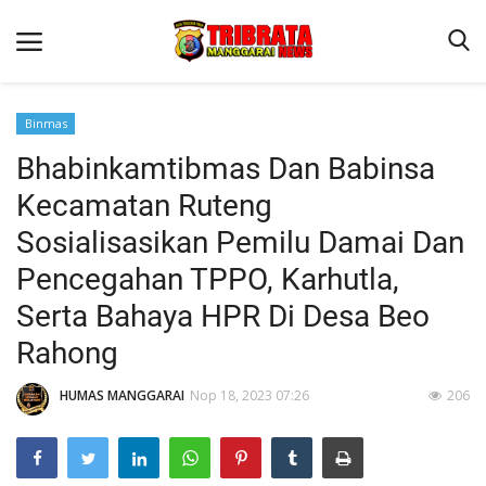
Binmas
Bhabinkamtibmas Dan Babinsa
Beranda
Kecamatan Ruteng
Binkam
Sosialisasikan Pemilu Damai Dan
Kapolres Manggarai Imbau Masyarakat Waspada Cuaca Buruk
Pencegahan TPPO, Karhutla,
Kapolres Manggarai Imbau Masyarakat Waspada Cuaca Buruk
Serta Bahaya HPR Di Desa Beo
Reskrim
Rahong
Lantas
HUMAS MANGGARAI
Nop 18, 2023 07:26
206
Giat Ops
Polisi Kita
Mitra Polisi