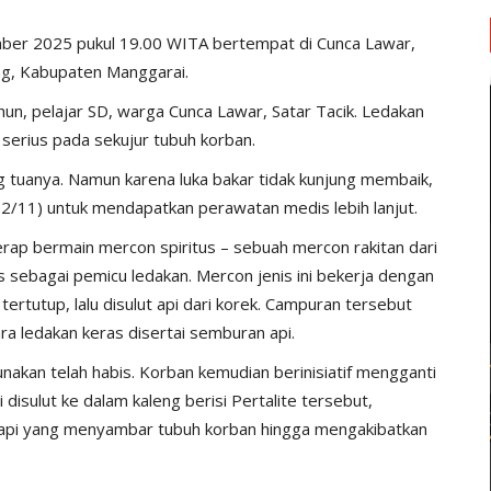
ember 2025 pukul 19.00 WITA bertempat di Cunca Lawar,
g, Kabupaten Manggarai.
ahun, pelajar SD, warga Cunca Lawar, Satar Tacik. Ledakan
serius pada sekujur tubuh korban.
g tuanya. Namun karena luka bakar tidak kunjung membaik,
/11) untuk mendapatkan perawatan medis lebih lanjut.
ap bermain mercon spiritus – sebuah mercon rakitan dari
 sebagai pemicu ledakan. Mercon jenis ini bekerja dengan
ertutup, lalu disulut api dari korek. Campuran tersebut
ra ledakan keras disertai semburan api.
unakan telah habis. Korban kemudian berinisiatif mengganti
 disulut ke dalam kaleng berisi Pertalite tersebut,
n api yang menyambar tubuh korban hingga mengakibatkan