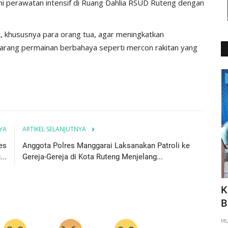
ani perawatan intensif di Ruang Dahlia RSUD Ruteng dengan
, khususnya para orang tua, agar meningkatkan
arang permainan berbahaya seperti mercon rakitan yang
Binmas
YA
ARTIKEL SELANJUTNYA
es
Anggota Polres Manggarai Laksanakan Patroli ke
..
Gereja-Gereja di Kota Ruteng Menjelang...
telkam
Kapospol Lelak Bersama
K
Bhabinkamtibmas Patroli Malam,
B
Amankan...
H