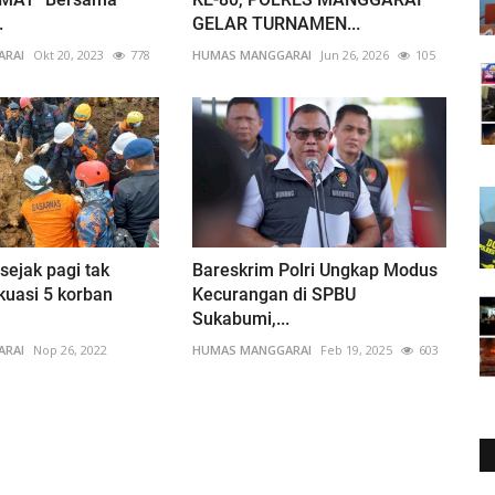
.
GELAR TURNAMEN...
ARAI
Okt 20, 2023
778
HUMAS MANGGARAI
Jun 26, 2026
105
 sejak pagi tak
Bareskrim Polri Ungkap Modus
kuasi 5 korban
Kecurangan di SPBU
Sukabumi,...
ARAI
Nop 26, 2022
HUMAS MANGGARAI
Feb 19, 2025
603