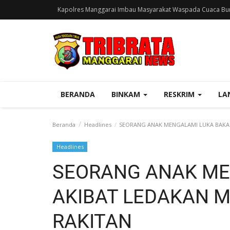
Kapolres Manggarai Imbau Masyarakat Waspada Cuaca Bur
BERANDA
BINKAM
RESKRIM
LA
Beranda
Headlines
SEORANG ANAK MENGALAMI LUKA BAKAR
Headlines
SEORANG ANAK ME
AKIBAT LEDAKAN 
RAKITAN