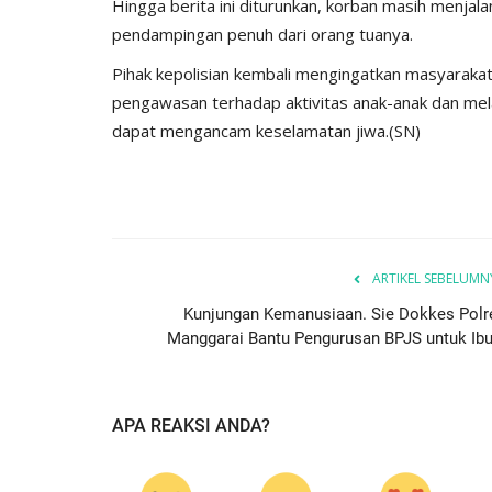
Hingga berita ini diturunkan, korban masih menjal
pendampingan penuh dari orang tuanya.
Pihak kepolisian kembali mengingatkan masyarakat
pengawasan terhadap aktivitas anak-anak dan mel
dapat mengancam keselamatan jiwa.(SN)
BERANDA
ARTIKEL SEBELUMN
Kunjungan Kemanusiaan. Sie Dokkes Polr
Manggarai Bantu Pengurusan BPJS untuk Ibu.
nan di Bandara
Unit Pelayanan SKCK Satuan In
APA REAKSI ANDA?
ng...
Polres Manggarai Tetapkan...
661
HUMAS MANGGARAI
Jan 13, 2017
2126