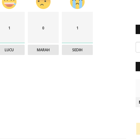
HUMAS MANGGARAI
Mar 24, 2024
701
1
0
1
LUCU
MARAH
SEDIH