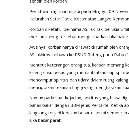
sendiri oleh korban.
Peristiwa tragis ini terjadi pada Minggu, 09 Nov
Kelurahan Satar Tacik, Kecamatan Langke Rembon
Korban diketahui bernama AS, laki-laki berusia 8 t
mercon kaleng tersebut mengakibatkan luka bakar 
Awalnya, korban hanya dirawat di rumah oleh oran
AS akhirnya dibawa ke RSUD Ruteng pada Rabu (12
Menurut keterangan orang tua, korban memang ker
kaleng susu bekas yang memanfaatkan uap spiritus
mencampur spiritus dan udara dalam ruang kaleng t
menciptakan tekanan tinggi yang menghasilkan sua
Namun pada saat kejadian, spiritus yang biasa dig
bahan bakar dengan BBM jenis Pertalite. Ketika api
langsung terjadi ledakan besar disertai sembura
luka bakar parah.