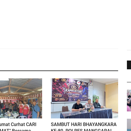
umat Curhat CARI
SAMBUT HARI BHAYANGKARA
MAT" Bersama
KE-80, POLRES MANGGARAI