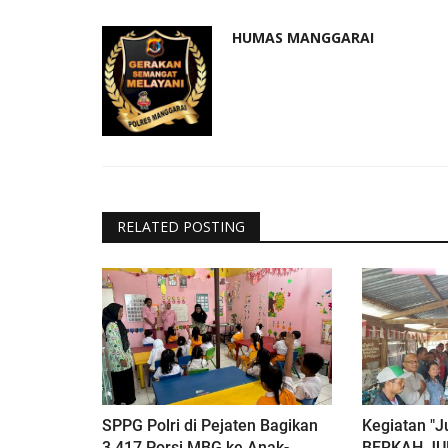
HUMAS MANGGARAI
RELATED POSTING
SPPG Polri di Pejaten Bagikan
Kegiatan "J
3.417 Porsi MBG ke Anak-
BERKAH JU