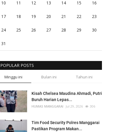
10
11
12
13
14
15
16
17
18
19
20
21
22
23
24
25
26
27
28
29
30
31
POPULAR POSTS
Minggu ini
Bulan ini
Tahun ini
Kisah Chelsea Maudina Ahmadi, Putri
Buruh Harian Lepas...
HUMAS MANGGARAI
Jul 29, 2026
306
Tim Food Security Polres Manggarai
Pastikan Program Makan...