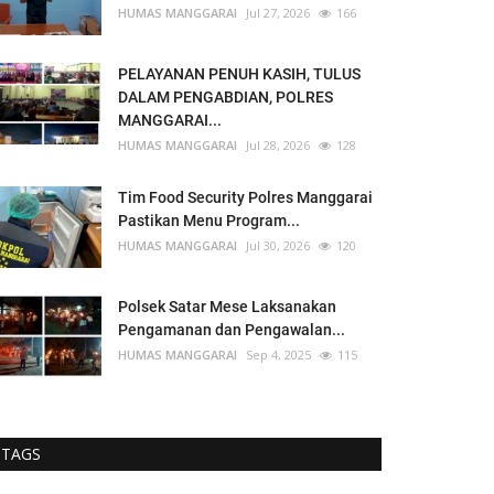
HUMAS MANGGARAI
Jul 27, 2026
166
PELAYANAN PENUH KASIH, TULUS
DALAM PENGABDIAN, POLRES
MANGGARAI...
HUMAS MANGGARAI
Jul 28, 2026
128
Tim Food Security Polres Manggarai
Pastikan Menu Program...
HUMAS MANGGARAI
Jul 30, 2026
120
Polsek Satar Mese Laksanakan
Pengamanan dan Pengawalan...
HUMAS MANGGARAI
Sep 4, 2025
115
TAGS