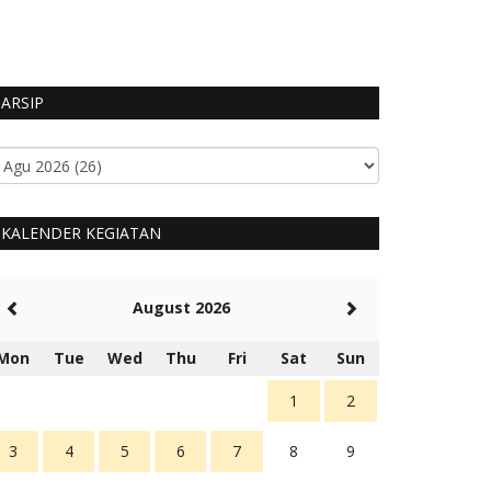
ARSIP
KALENDER KEGIATAN
August 2026
Mon
Tue
Wed
Thu
Fri
Sat
Sun
1
2
3
4
5
6
7
8
9