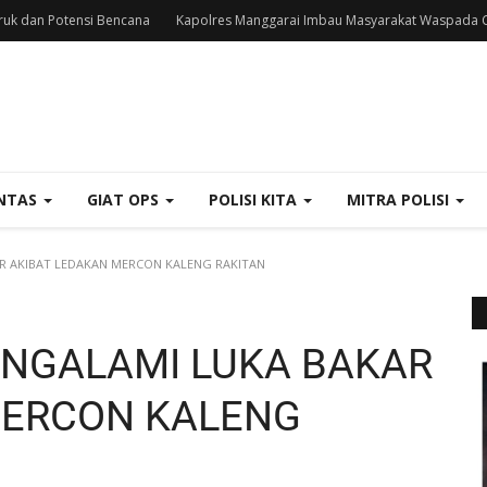
uk dan Potensi Bencana
Kapolres Manggarai Imbau Masyarakat Waspada C
NTAS
GIAT OPS
POLISI KITA
MITRA POLISI
 AKIBAT LEDAKAN MERCON KALENG RAKITAN
NGALAMI LUKA BAKAR
MERCON KALENG