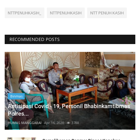
NTTPENUHKASIH_
NTTPENUHKASIH
NTT PENUH KASIH
RECOMMENDED POSTS
Binmas
Antisipasi Covid - 19, Personil Bhabinkamtibmas
Polres...
HUMAS MANGGARAI
Apr 16, 2020
3788