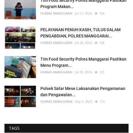
Tim Food Security Polres Manggarai Pastikan
Program Makan...
HUMAS MANGGARAI
Jul 27, 2026
166
PELAYANAN PENUH KASIH, TULUS DALAM
PENGABDIAN, POLRES MANGGARAI...
HUMAS MANGGARAI
Jul 28, 2026
128
Tim Food Security Polres Manggarai Pastikan
Menu Program...
HUMAS MANGGARAI
Jul 30, 2026
120
Polsek Satar Mese Laksanakan Pengamanan
dan Pengawalan...
HUMAS MANGGARAI
Sep 4, 2025
115
TAGS