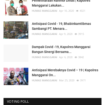
Pemeliharaan Ranmor Dinas | Kapolres
Manggarai Lakukan...
HUMAS MANGGARAI
Apr 10, 2020
4321
Antisipasi Covid - 19, Bhabinkamtibmas
Sambangi PT. Menara...
HUMAS MANGGARAI
Apr 9, 2020
3915
Dampak Covid -19, Kapolres Manggarai
Bangun Sinergi Bersama...
HUMAS MANGGARAI
Apr 6, 2020
3842
Antisipasi Merebaknya Covid – 19 | Kapolres
Manggarai On...
HUMAS MANGGARAI
Mar 25, 2020
3971
VOTING POLL