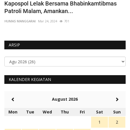
Kapospol Wae Ri’I, Petugas Bhabinkamtibmas
C
dan Pejabat...
S
HUMAS MANGGARAI
Sep 22, 2023
865
HU
ARSIP
KALENDER KEGIATAN
August 2026
Mon
Tue
Wed
Thu
Fri
Sat
Sun
1
2