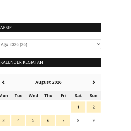
HUMAS MANGGARA
ARSIP
KALENDER KEGIATAN
August 2026
Mon
Tue
Wed
Thu
Fri
Sat
Sun
1
2
3
4
5
6
7
8
9