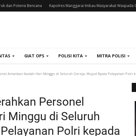
uk dan Potensi Bencana
Kapolres Manggarai Imbau Masyarakat Waspada C
NTAS
GIAT OPS
POLISI KITA
MITRA POLISI
nel Amankan Ibadah Hari Minggu di Seluruh Gereja, Wujud Nyata Pelayanan Polri 
erahkan Personel
i Minggu di Seluruh
 Pelayanan Polri kepada