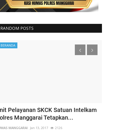
RANDOM POSTS
BERANDA
Binmas
nit Pelayanan SKCK Satuan Intelkam
Kapospol L
olres Manggarai Tetapkan...
Bhabinkamt
Amankan...
UMAS MANGGARAI
Jan 13, 2017
2126