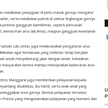
as melakukan penjagaan di pintu masuk gereja, mengatur
kir, serta melakukan patroli di sekitar lingkungan gereja.
gai potensi gangguan kamtibmas, seperti pencurian
t, kemacetan arus lalu lintas, maupun gangguan keamanan
Polisi Kita
 Satuan Lalu Lintas juga melaksanakan pengaturan arus
dilakukan agar kendaraan yang melintas tetap berjalan
at untuk menyeberang jalan dengan aman. Kehadiran
ari masyarakat karena mampu menciptakan kelancaran arus
an.
Polres Manggarai juga memberikan pelayanan kepada
andang disabilitas, ibu hamil, serta anak-anak yang
atroli
KP3 Udara : Pengamanan di Bandara
U
inggalkan area gereja. Bentuk pelayanan tersebut
Frans Sales Lega Ruteng...
P
ri Presisi yang mengutamakan pelayanan yang humanis dan
HUMAS MANGGARAI
Des 20, 2024
661
H