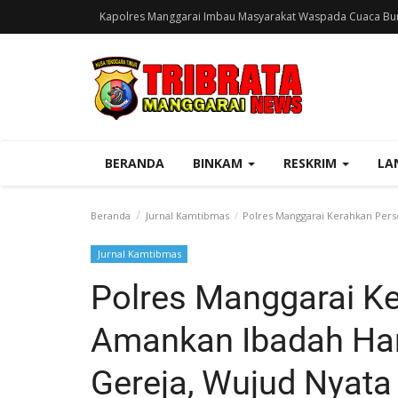
Kapolres Manggarai Imbau Masyarakat Waspada Cuaca Bur
BERANDA
BINKAM
RESKRIM
LA
Beranda
Jurnal Kamtibmas
Polres Manggarai Kerahkan Perso
Jurnal Kamtibmas
Polres Manggarai K
Amankan Ibadah Har
Gereja, Wujud Nyata