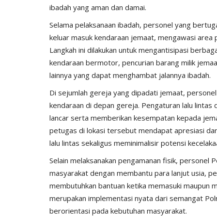
ibadah yang aman dan damai.
Selama pelaksanaan ibadah, personel yang bertug
keluar masuk kendaraan jemaat, mengawasi area par
Langkah ini dilakukan untuk mengantisipasi berba
kendaraan bermotor, pencurian barang milik jemaa
lainnya yang dapat menghambat jalannya ibadah.
Jurnal Kamtibmas
Di sejumlah gereja yang dipadati jemaat, personel
kendaraan di depan gereja. Pengaturan lalu lintas 
lancar serta memberikan kesempatan kepada jema
petugas di lokasi tersebut mendapat apresiasi d
lalu lintas sekaligus meminimalisir potensi kecelaka
Selain melaksanakan pengamanan fisik, personel 
masyarakat dengan membantu para lanjut usia, peny
apolres Manggarai
Bhabinkamtibmas Laksanakan P
membutuhkan bantuan ketika memasuki maupun men
.
dan Penanganan Awal...
merupakan implementasi nyata dari semangat Pol
berorientasi pada kebutuhan masyarakat.
1567
HUMAS MANGGARAI
Jan 7, 2026
247