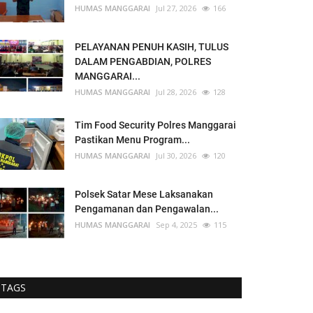
HUMAS MANGGARAI
Jul 27, 2026
166
PELAYANAN PENUH KASIH, TULUS
DALAM PENGABDIAN, POLRES
MANGGARAI...
HUMAS MANGGARAI
Jul 28, 2026
128
Tim Food Security Polres Manggarai
Pastikan Menu Program...
HUMAS MANGGARAI
Jul 30, 2026
120
Polsek Satar Mese Laksanakan
Pengamanan dan Pengawalan...
HUMAS MANGGARAI
Sep 4, 2025
115
TAGS