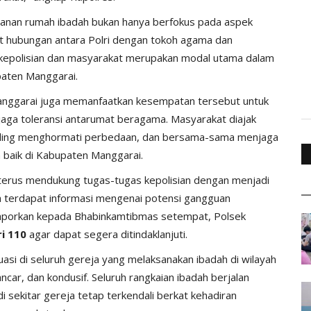
manan rumah ibadah bukan hanya berfokus pada aspek
t hubungan antara Polri dengan tokoh agama dan
a kepolisian dan masyarakat merupakan modal utama dalam
paten Manggarai.
anggarai juga memanfaatkan kesempatan tersebut untuk
ga toleransi antarumat beragama. Masyarakat diajak
, saling menghormati perbedaan, dan bersama-sama menjaga
n baik di Kabupaten Manggarai.
terus mendukung tugas-tugas kepolisian dengan menjadi
a terdapat informasi mengenai potensi gangguan
laporkan kepada Bhabinkamtibmas setempat, Polsek
ri 110
agar dapat segera ditindaklanjuti.
si di seluruh gereja yang melaksanakan ibadah di wilayah
car, dan kondusif. Seluruh rangkaian ibadah berjalan
i sekitar gereja tetap terkendali berkat kehadiran