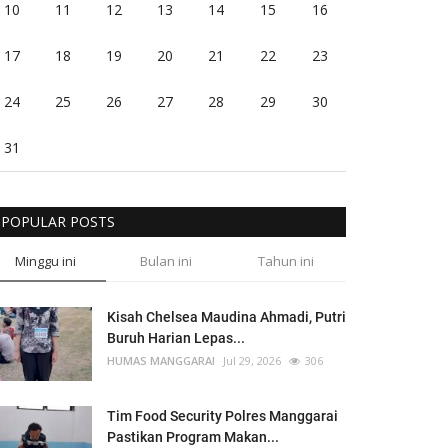
10
11
12
13
14
15
16
17
18
19
20
21
22
23
24
25
26
27
28
29
30
31
POPULAR POSTS
Minggu ini
Bulan ini
Tahun ini
Kisah Chelsea Maudina Ahmadi, Putri
Buruh Harian Lepas...
HUMAS MANGGARAI
Jul 29, 2026
306
Tim Food Security Polres Manggarai
Pastikan Program Makan...