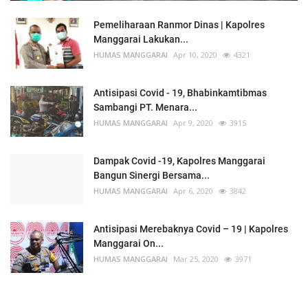
Pemeliharaan Ranmor Dinas | Kapolres
Manggarai Lakukan...
HUMAS MANGGARAI
Apr 10, 2020
4321
Antisipasi Covid - 19, Bhabinkamtibmas
Sambangi PT. Menara...
HUMAS MANGGARAI
Apr 9, 2020
3915
Dampak Covid -19, Kapolres Manggarai
Bangun Sinergi Bersama...
HUMAS MANGGARAI
Apr 6, 2020
3842
Antisipasi Merebaknya Covid – 19 | Kapolres
Manggarai On...
HUMAS MANGGARAI
Mar 25, 2020
3971