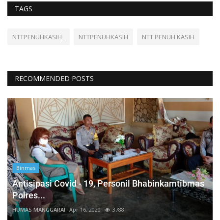
TAGS
NTTPENUHKASIH_
NTTPENUHKASIH
NTT PENUH KASIH
RECOMMENDED POSTS
Binmas
Antisipasi Covid - 19, Personil Bhabinkamtibmas
Polres...
HUMAS MANGGARAI
Apr 16, 2020
3788