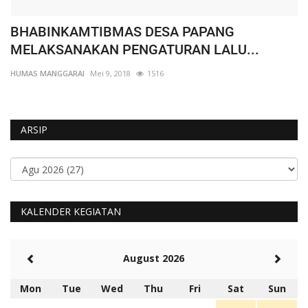
BHABINKAMTIBMAS DESA PAPANG
W
MELAKSANAKAN PENGATURAN LALU...
K
HUMAS MANGGARAI
Mei 9, 2018
1516
HU
ARSIP
KALENDER KEGIATAN
August 2026
Mon
Tue
Wed
Thu
Fri
Sat
Sun