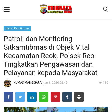
Jurnal Kamtibmas
Patroli dan Monitoring
Beranda
Sitkamtibmas di Objek Vital
Binkam
Kecamatan Reok, Polsek Reo
Kapolres Manggarai Imbau Masyarakat Waspada Cuaca Buruk
Tingkatkan Pengawasan dan
Kapolres Manggarai Imbau Masyarakat Waspada Cuaca Buruk
Pelayanan kepada Masyarakat
Reskrim
HUMAS MANGGARAI
Jun 1, 2026 02:49
136
Lantas
Giat Ops
Polisi Kita
Mitra Polisi