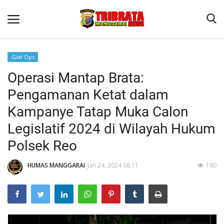
Giat Ops
Operasi Mantap Brata:
Beranda
Pengamanan Ketat dalam
Binkam
Kampanye Tatap Muka Calon
Kapolres Manggarai Imbau Masyarakat Waspada Cuaca Buruk
Legislatif 2024 di Wilayah Hukum
Kapolres Manggarai Imbau Masyarakat Waspada Cuaca Buruk
Polsek Reo
Reskrim
HUMAS MANGGARAI
Jan 24, 2024 08:11
180
Lantas
Giat Ops
Polisi Kita
Mitra Polisi