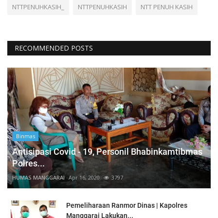
NTTPENUHKASIH_
NTTPENUHKASIH
NTT PENUH KASIH
RECOMMENDED POSTS
Binmas
Antisipasi Covid - 19, Personil Bhabinkamtibmas
Polres...
HUMAS MANGGARAI
Apr 16, 2020
3797
Pemeliharaan Ranmor Dinas | Kapolres
Manggarai Lakukan...