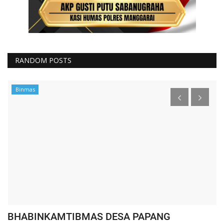
RANDOM POSTS
Binmas
BHABINKAMTIBMAS DESA PAPANG
W