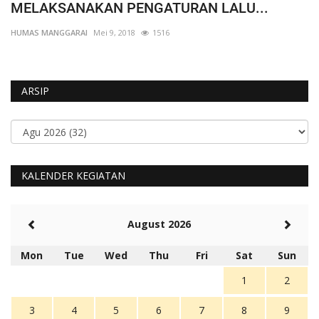
MELAKSANAKAN PENGATURAN LALU...
K
HUMAS MANGGARAI
Mei 9, 2018
1516
HU
ARSIP
KALENDER KEGIATAN
August 2026
Mon
Tue
Wed
Thu
Fri
Sat
Sun
1
2
3
4
5
6
7
8
9