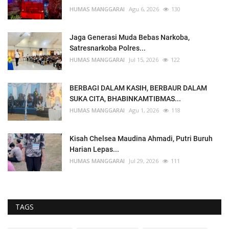
HUMAS MANGGARAI
Agu 6, 2026
130
Jaga Generasi Muda Bebas Narkoba,
Satresnarkoba Polres...
HUMAS MANGGARAI
Jul 15, 2026
122
BERBAGI DALAM KASIH, BERBAUR DALAM
SUKA CITA, BHABINKAMTIBMAS...
HUMAS MANGGARAI
Agu 1, 2026
118
Kisah Chelsea Maudina Ahmadi, Putri Buruh
Harian Lepas...
HUMAS MANGGARAI
Jul 29, 2026
111
TAGS