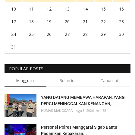
10
11
12
13
14
15
16
17
18
19
20
21
22
23
24
25
26
27
28
29
30
31
POPULAR POSTS
Minggu ini
Bulan ini
Tahun ini
YANG DATANG MEMBAWA HARAPAN, YANG
PERGI MENINGGALKAN KENANGAN,...
HUMAS MANGGARAI
Agu 3, 2026
158
Personel Polres Manggarai Sigap Bantu
Padamkan Kebakaran...