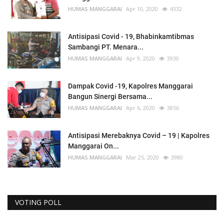
HUMAS MANGGARAI
Apr 10, 2020
4332
Antisipasi Covid - 19, Bhabinkamtibmas
Sambangi PT. Menara...
HUMAS MANGGARAI
Apr 9, 2020
3930
Dampak Covid -19, Kapolres Manggarai
Bangun Sinergi Bersama...
HUMAS MANGGARAI
Apr 6, 2020
3856
Antisipasi Merebaknya Covid – 19 | Kapolres
Manggarai On...
HUMAS MANGGARAI
Mar 25, 2020
3980
VOTING POLL