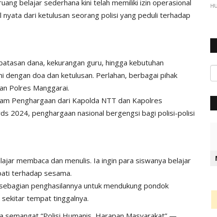
ang belajar sederhana kini telah memiliki izin operasional
H
nyata dari ketulusan seorang polisi yang peduli terhadap
rbatasan dana, kekurangan guru, hingga kebutuhan
 dengan doa dan ketulusan. Perlahan, berbagai pihak
an Polres Manggarai.
gam Penghargaan dari Kapolda NTT dan Kapolres
 2024, penghargaan nasional bergengsi bagi polisi-polisi
ajar membaca dan menulis. Ia ingin para siswanya belajar
ati terhadap sesama.
an sebagian penghasilannya untuk mendukung pondok
ekitar tempat tinggalnya.
ta semangat “Polisi Humanis, Harapan Masyarakat” —