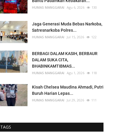
Bantu Padamkan Kebakaran...
HUMAS MANGGARAI
Agu 6, 2026
130
Jaga Generasi Muda Bebas Narkoba,
Satresnarkoba Polres...
HUMAS MANGGARAI
Jul 15, 2026
122
BERBAGI DALAM KASIH, BERBAUR
DALAM SUKA CITA,
BHABINKAMTIBMAS...
HUMAS MANGGARAI
Agu 1, 2026
118
Kisah Chelsea Maudina Ahmadi, Putri
Buruh Harian Lepas...
HUMAS MANGGARAI
Jul 29, 2026
111
TAGS