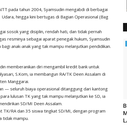
da NTT pada tahun 2004, Syamsudin mengabdi di berbagai
P3 Udara, hingga kini bertugas di Bagian Operasional (Bag
i sosok yang disiplin, rendah hati, dan tidak pernah
tugas resminya sebagai aparat penegak hukum, Syamsudin
Polisi Kita
agi anak-anak yang tak mampu melanjutkan pendidikan.
din memberanikan diri mengambil kredit bank untuk
ulyasari, S.Kom, ia membangun RA/TK Deen Assalam di
ten Manggarai.
 — seluruh biaya operasional ditanggung dari kantong
 para lulusan TK yang tak mampu melanjutkan ke SD, ia
mendirikan SD/MI Deen Assalam.
an
Sat Polairud Polres Manggarai Berbagi
B
at TK/RA dan 35 siswa tingkat SD/MI, dengan program
.
Takjil, Wujud Kebersamaan...
M
ga tidak mampu.
L
HUMAS MANGGARAI
Mar 12, 2025
566