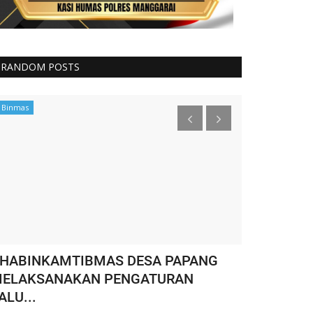
RANDOM POSTS
Binmas
Binmas
HABINKAMTIBMAS DESA PAPANG
WASPADA T
ELAKSANAKAN PENGATURAN
Kecamatan 
ALU...
HUMAS MANGGARA