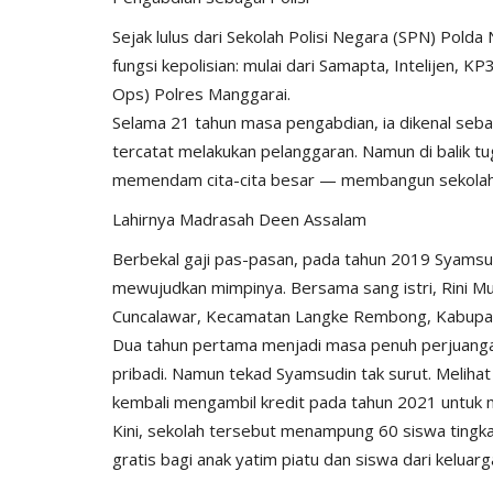
Sejak lulus dari Sekolah Polisi Negara (SPN) Pol
fungsi kepolisian: mulai dari Samapta, Intelijen, K
Ops) Polres Manggarai.
Selama 21 tahun masa pengabdian, ia dikenal sebaga
tercatat melakukan pelanggaran. Namun di balik 
Polisi Kita
memendam cita-cita besar — membangun sekolah b
Lahirnya Madrasah Deen Assalam
Berbekal gaji pas-pasan, pada tahun 2019 Syamsu
mewujudkan mimpinya. Bersama sang istri, Rini M
Cuncalawar, Kecamatan Langke Rembong, Kabupa
Dua tahun pertama menjadi masa penuh perjuangan
pribadi. Namun tekad Syamsudin tak surut. Melihat
kembali mengambil kredit pada tahun 2021 untuk 
umat Oleh Sat.
KP3 Udara Lakukan Pengaman
Kini, sekolah tersebut menampung 60 siswa tingk
rai
Penerbangan di Bandara Frans..
gratis bagi anak yatim piatu dan siswa dari keluar
146
HUMAS MANGGARAI
Okt 11, 2024
809