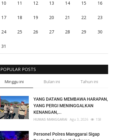
10
11
12
13
14
15
16
17
18
19
20
21
22
23
24
25
26
27
28
29
30
31
POPULAR POSTS
Minggu ini
Bulan ini
Tahun ini
YANG DATANG MEMBAWA HARAPAN,
YANG PERGI MENINGGALKAN
KENANGAN,...
HUMAS MANGGARAI
Agu 3, 2026
158
Personel Polres Manggarai Sigap