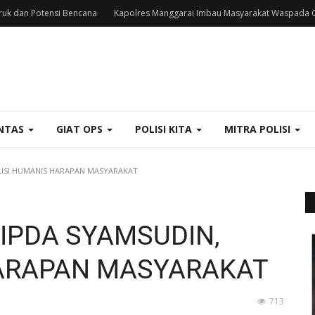
uk dan Potensi Bencana
Kapolres Manggarai Imbau Masyarakat Waspada C
NTAS
GIAT OPS
POLISI KITA
MITRA POLISI
OLISI HUMANIS HARAPAN MASYARAKAT
AIPDA SYAMSUDIN,
HARAPAN MASYARAKAT
713