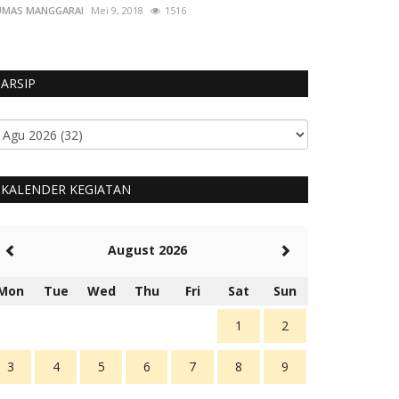
UMAS MANGGARAI
Mei 9, 2018
1516
ARSIP
KALENDER KEGIATAN
August 2026
Mon
Tue
Wed
Thu
Fri
Sat
Sun
1
2
3
4
5
6
7
8
9