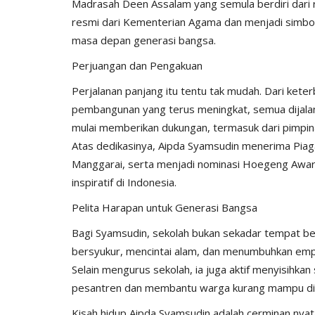
Madrasah Deen Assalam yang semula berdiri dari ru
resmi dari Kementerian Agama dan menjadi simbol 
masa depan generasi bangsa.
Perjuangan dan Pengakuan
Perjalanan panjang itu tentu tak mudah. Dari kete
pembangunan yang terus meningkat, semua dijalani
mulai memberikan dukungan, termasuk dari pimpin
Atas dedikasinya, Aipda Syamsudin menerima Pia
Manggarai, serta menjadi nominasi Hoegeng Awards
inspiratif di Indonesia.
Pelita Harapan untuk Generasi Bangsa
Bagi Syamsudin, sekolah bukan sekadar tempat bel
bersyukur, mencintai alam, dan menumbuhkan emp
Selain mengurus sekolah, ia juga aktif menyisihk
pesantren dan membantu warga kurang mampu di s
Kisah hidup Aipda Syamsudin adalah cerminan nya