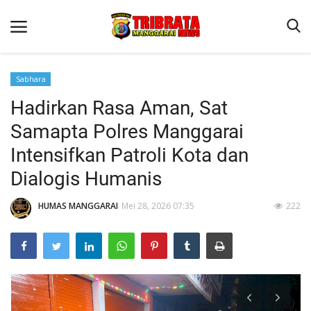
Sabhara
Hadirkan Rasa Aman, Sat
Beranda
Samapta Polres Manggarai
Binkam
Intensifkan Patroli Kota dan
Kapolres Manggarai Imbau Masyarakat Waspada Cuaca Buruk
Dialogis Humanis
Kapolres Manggarai Imbau Masyarakat Waspada Cuaca Buruk
HUMAS MANGGARAI
Mei 28, 2026 07:35
222
Reskrim
Lantas
Giat Ops
Polisi Kita
Mitra Polisi