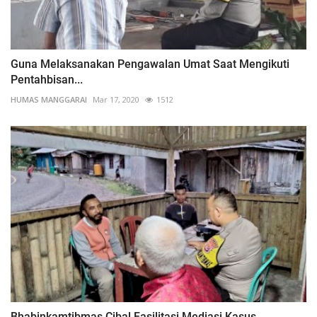
Guna Melaksanakan Pengawalan Umat Saat Mengikuti
Pentahbisan...
HUMAS MANGGARAI
Mar 17, 2020
1512
Bhabinkamtibmas Cibal Fasilitasi Mediasi Kasus