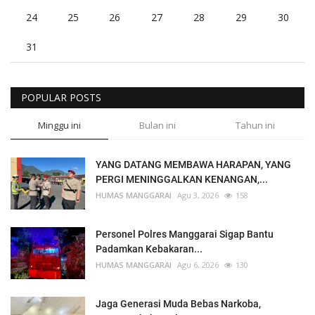
24
25
26
27
28
29
30
31
POPULAR POSTS
Minggu ini
Bulan ini
Tahun ini
YANG DATANG MEMBAWA HARAPAN, YANG
PERGI MENINGGALKAN KENANGAN,...
HUMAS MANGGARAI
Agu 3, 2026
158
Personel Polres Manggarai Sigap Bantu
Padamkan Kebakaran...
HUMAS MANGGARAI
Agu 6, 2026
130
Jaga Generasi Muda Bebas Narkoba,