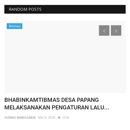
RANDOM POSTS
Binmas
BHABINKAMTIBMAS DESA PAPANG
W
MELAKSANAKAN PENGATURAN LALU...
K
HUMAS MANGGARAI
Mei 9, 2018
1516
HU