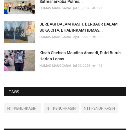
Satresnarkoba Polres...
HUMAS MANGGARAI
Jul 15, 2026
122
BERBAGI DALAM KASIH, BERBAUR DALAM
SUKA CITA, BHABINKAMTIBMAS...
HUMAS MANGGARAI
Agu 1, 2026
118
Kisah Chelsea Maudina Ahmadi, Putri Buruh
Harian Lepas...
HUMAS MANGGARAI
Jul 29, 2026
111
TAGS
NTTPENUHKASIH_
NTTPENUHKASIH
NTT PENUH KASIH