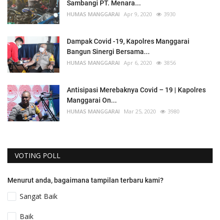
Sambangi PT. Menara...
HUMAS MANGGARAI
Apr 9, 2020
3930
Dampak Covid -19, Kapolres Manggarai
Bangun Sinergi Bersama...
HUMAS MANGGARAI
Apr 6, 2020
3856
Antisipasi Merebaknya Covid – 19 | Kapolres
Manggarai On...
HUMAS MANGGARAI
Mar 25, 2020
3980
VOTING POLL
Menurut anda, bagaimana tampilan terbaru kami?
Sangat Baik
Baik