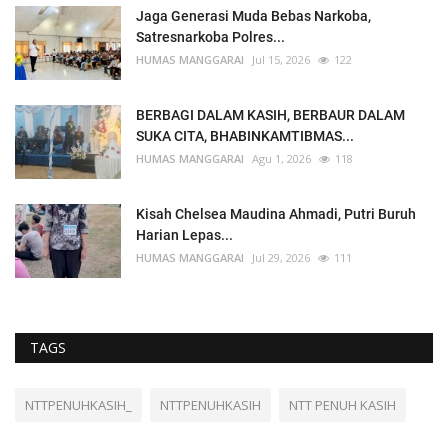
Jaga Generasi Muda Bebas Narkoba,
Satresnarkoba Polres...
HUMAS MANGGARAI
Jul 15, 2026
122
BERBAGI DALAM KASIH, BERBAUR DALAM
SUKA CITA, BHABINKAMTIBMAS...
HUMAS MANGGARAI
Agu 1, 2026
118
Kisah Chelsea Maudina Ahmadi, Putri Buruh
Harian Lepas...
HUMAS MANGGARAI
Jul 29, 2026
111
TAGS
NTTPENUHKASIH_
NTTPENUHKASIH
NTT PENUH KASIH