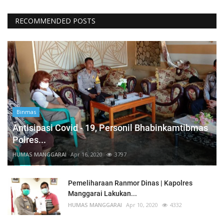
RECOMMENDED POSTS
Binmas
Antisipasi Covid - 19, Personil Bhabinkamtibmas
Polres...
HUMAS MANGGARAI
Apr 16, 2020
3797
Pemeliharaan Ranmor Dinas | Kapolres
Manggarai Lakukan...
HUMAS MANGGARAI
Apr 10, 2020
4332