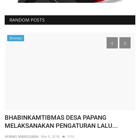
RANDOM POSTS
Binmas
BHABINKAMTIBMAS DESA PAPANG
W
MELAKSANAKAN PENGATURAN LALU...
K
HUMAS MANGGARAI
Mei 9, 2018
1516
HU