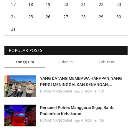
17
18
19
20
21
22
23
24
25
26
27
28
29
30
31
POPULAR POSTS
Minggu ini
Bulan ini
Tahun ini
YANG DATANG MEMBAWA HARAPAN, YANG
PERGI MENINGGALKAN KENANGAN,...
HUMAS MANGGARAI
Agu 3, 2026
158
Personel Polres Manggarai Sigap Bantu
Padamkan Kebakaran...
HUMAS MANGGARAI
Agu 6, 2026
130