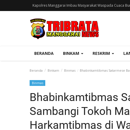
Kapolres Manggarai Imbau Masyarakat Waspada Cuaca Bur
BERANDA
BINKAM
RESKRIM
LA
Beranda
Binkam
Binmas
Bhabinkamtibmas Satarmese Bar
Binmas
Bhabinkamtibmas S
Sambangi Tokoh Mas
Harkamtibmas di Wa