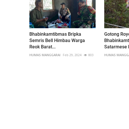
Bhabinkamtibmas Bripka
Gotong Roy
Semris Bell Himbau Warga
Bhabinkamt
Reok Barat...
Satarmese B
HUMAS MANGGARAI
Feb 29, 2024
803
HUMAS MANGG