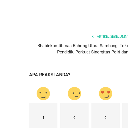
ARTIKEL SEBELUMN
Jurnal Kamtibmas
Bhabinkamtibmas Rahong Utara Sambangi Tok
Pendidik, Perkuat Sinergitas Polri dan
APA REAKSI ANDA?
apolres Manggarai
Bhabinkamtibmas Laksanakan P
.
dan Penanganan Awal...
1
0
0
1567
HUMAS MANGGARAI
Jan 7, 2026
247