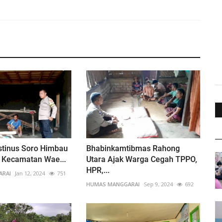
stinus Soro Himbau
Bhabinkamtibmas Rahong
 Kecamatan Wae...
Utara Ajak Warga Cegah TPPO,
HPR,...
ARAI
Jan 12, 2024
751
HUMAS MANGGARAI
Sep 9, 2024
692