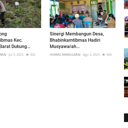
ong
Sinergi Membangun Desa,
ibmas Kec.
Bhabinkamtibmas Hadiri
arat Dukung...
Musyawarah...
ARAI
Jul 5, 2025
432
HUMAS MANGGARAI
Agu 6, 2025
436