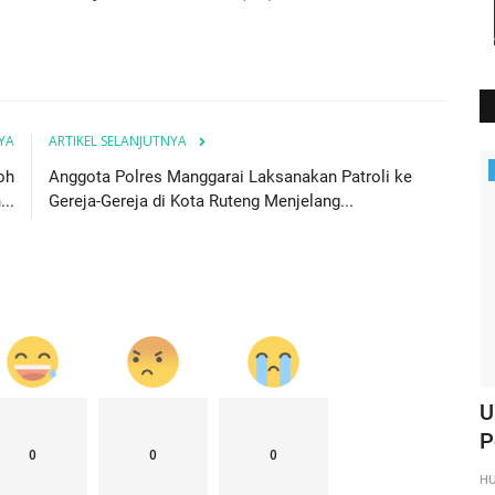
YA
ARTIKEL SELANJUTNYA
Polisi Kita
oh
Anggota Polres Manggarai Laksanakan Patroli ke
...
Gereja-Gereja di Kota Ruteng Menjelang...
atroli
KP3 Udara : Pengamanan di Bandara
U
Frans Sales Lega Ruteng...
P
0
0
0
HUMAS MANGGARAI
Des 20, 2024
661
H