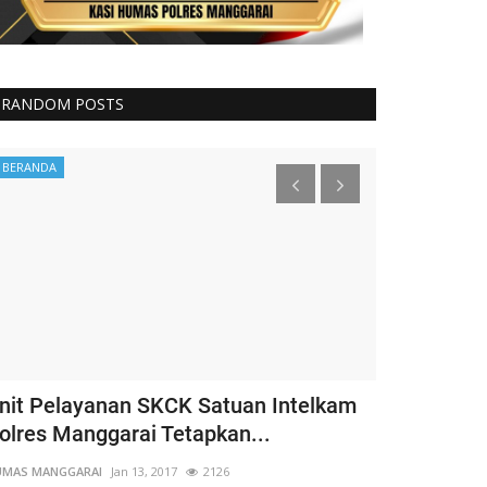
RANDOM POSTS
BERANDA
Binmas
nit Pelayanan SKCK Satuan Intelkam
Kapospol L
olres Manggarai Tetapkan...
Bhabinkamt
Amankan...
UMAS MANGGARAI
Jan 13, 2017
2126