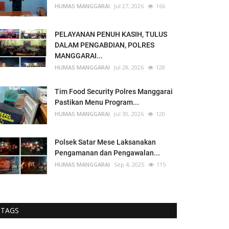
HUMAS MANGGARAI
Jul 27, 2026
166
PELAYANAN PENUH KASIH, TULUS
DALAM PENGABDIAN, POLRES
MANGGARAI...
HUMAS MANGGARAI
Jul 28, 2026
128
Tim Food Security Polres Manggarai
Pastikan Menu Program...
HUMAS MANGGARAI
Jul 30, 2026
120
Polsek Satar Mese Laksanakan
Pengamanan dan Pengawalan...
HUMAS MANGGARAI
Sep 4, 2025
115
TAGS