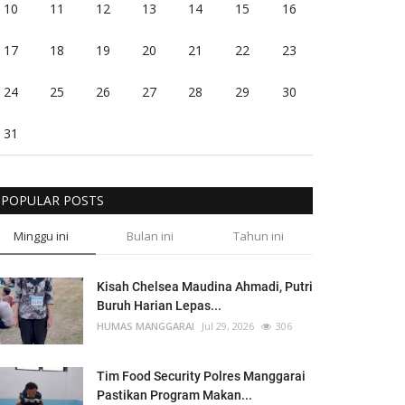
10
11
12
13
14
15
16
17
18
19
20
21
22
23
24
25
26
27
28
29
30
31
POPULAR POSTS
Minggu ini
Bulan ini
Tahun ini
Kisah Chelsea Maudina Ahmadi, Putri
Buruh Harian Lepas...
HUMAS MANGGARAI
Jul 29, 2026
306
Tim Food Security Polres Manggarai
Pastikan Program Makan...