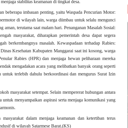
 menjaga stabilitas keamanan di tingkat desa.
an beberapa imbauan penting, yaitu
Waspada Pencurian Motor
:
ermotor di wilayah lain, warga diimbau untuk selalu mengunci
g aman, terutama saat malam hari.
Penanganan Masalah Sosial
:
 tengah masyarakat, diharapkan pemerintah desa dapat segera
egah berkembangnya masalah.
Kewaspadaan terhadap Rabies
:
 Dinas Kesehatan Kabupaten Manggarai saat ini kosong, warga
enular Rabies (HPR) dan menjaga hewan peliharaan mereka
endak mengadakan acara yang melibatkan banyak orang seperti
au untuk terlebih dahulu berkoordinasi dan mengurus Surat Izin
 tokoh masyarakat setempat. Selain mempererat hubungan antara
ana untuk menyampaikan aspirasi serta menjaga komunikasi yang
armonis.
rta masyarakat dalam menjaga keamanan dan ketertiban terus
ndusif di wilayah Satarmese Barat.(KS)