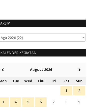
HUMAS MANGGARA
ARSIP
KALENDER KEGIATAN
August 2026
Mon
Tue
Wed
Thu
Fri
Sat
Sun
1
2
3
4
5
6
7
8
9