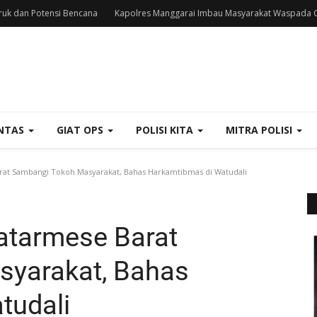
uk dan Potensi Bencana
Kapolres Manggarai Imbau Masyarakat Waspada C
NTAS
GIAT OPS
POLISI KITA
MITRA POLISI
at Sambangi Tokoh Masyarakat, Bahas Harkamtibmas di Watudali
atarmese Barat
yarakat, Bahas
tudali