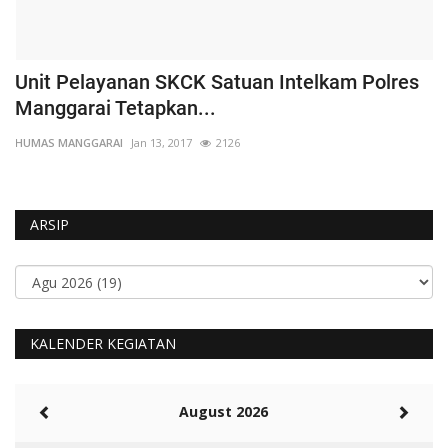
Unit Pelayanan SKCK Satuan Intelkam Polres
K
Manggarai Tetapkan...
P
HUMAS MANGGARAI
Jan 13, 2017
2126
HU
ARSIP
KALENDER KEGIATAN
August 2026