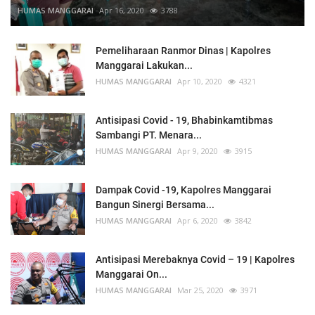
HUMAS MANGGARAI
Apr 16, 2020
3788
Pemeliharaan Ranmor Dinas | Kapolres
Manggarai Lakukan...
HUMAS MANGGARAI
Apr 10, 2020
4321
Antisipasi Covid - 19, Bhabinkamtibmas
Sambangi PT. Menara...
HUMAS MANGGARAI
Apr 9, 2020
3915
Dampak Covid -19, Kapolres Manggarai
Bangun Sinergi Bersama...
HUMAS MANGGARAI
Apr 6, 2020
3842
Antisipasi Merebaknya Covid – 19 | Kapolres
Manggarai On...
HUMAS MANGGARAI
Mar 25, 2020
3971