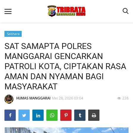
Sabhara
SAT SAMAPTA POLRES
Beranda
MANGGARAI GENCARKAN
Binkam
PATROLI KOTA, CIPTAKAN RASA
Kapolres Manggarai Imbau Masyarakat Waspada Cuaca Buruk
AMAN DAN NYAMAN BAGI
Kapolres Manggarai Imbau Masyarakat Waspada Cuaca Buruk
MASYARAKAT
Reskrim
HUMAS MANGGARAI
Mei 28, 2026 03:04
238
Lantas
Giat Ops
Polisi Kita
Mitra Polisi