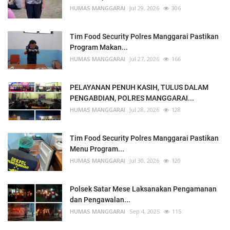
HUMAS MANGGARAI
Jul 29, 2026
306
Tim Food Security Polres Manggarai Pastikan
Program Makan...
HUMAS MANGGARAI
Jul 27, 2026
166
PELAYANAN PENUH KASIH, TULUS DALAM
PENGABDIAN, POLRES MANGGARAI...
HUMAS MANGGARAI
Jul 28, 2026
128
Tim Food Security Polres Manggarai Pastikan
Menu Program...
HUMAS MANGGARAI
Jul 30, 2026
120
Polsek Satar Mese Laksanakan Pengamanan
dan Pengawalan...
HUMAS MANGGARAI
Sep 4, 2025
115