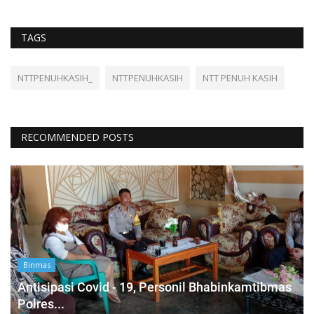
TAGS
NTTPENUHKASIH_
NTTPENUHKASIH
NTT PENUH KASIH
RECOMMENDED POSTS
Binmas
Antisipasi Covid - 19, Personil Bhabinkamtibmas
Polres...