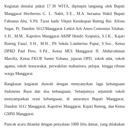
Kegiatan dimulai pukul 17.30 WITA, dipimpin langsung oleh Bupati
Manggarai
Heribertus G. L. Nabit, S.E., M.A.
bersama Wakil Bupati
Fabianus Abu, S.Pd.
Turut hadir Vikjen Keuskupan Ruteng
Rm. Alfons
Segar, Pr
, Dandim 1612/Manggarai
Letkol Arh Amos Comonius Silaban,
S.H., M.M.
, Kapolres Manggarai
AKBP Hendri Syaputra, S.I.K.
, Kajari
Ruteng
Fauzi, S.H., M.H.
, Plt Sekda
Lambertus Paput, S.Sos.
, Ketua
DPRD
Paul Peos, S.Pd.
, Ketua MUI Manggarai
H. Abdurrahman
Marolla
, Ketua FKUB
Suster Yohana
, jajaran OPD, tokoh adat, tokoh
agama, tokoh masyarakat, perwakilan mahasiswa, pelajar, hingga ribuan
warga Manggarai.
Rangkaian kegiatan diawali dengan menyanyikan lagu kebangsaan
Indonesia Raya
dan doa kebangsaan. Selanjutnya, sejumlah tokoh
menyampaikan orasi kebangsaan, di antaranya Bupati Manggarai,
Dandim 1612 Manggarai, Kapolres Manggarai, Kajari Ruteng, dan Ketua
GMNI Manggarai.
Puncak acara ditandai dengan
penyalaan 1000 lilin damai
, yang dilakukan