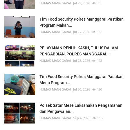
HUMAS MANGGARAI
Jul 29, 2026
306
Tim Food Security Polres Manggarai Pastikan
Program Makan...
HUMAS MANGGARAI
Jul 27, 2026
166
PELAYANAN PENUH KASIH, TULUS DALAM
PENGABDIAN, POLRES MANGGARAI...
HUMAS MANGGARAI
Jul 28, 2026
128
Tim Food Security Polres Manggarai Pastikan
Menu Program...
HUMAS MANGGARAI
Jul 30, 2026
120
Polsek Satar Mese Laksanakan Pengamanan
dan Pengawalan...
HUMAS MANGGARAI
Sep 4, 2025
115