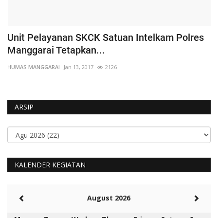
Unit Pelayanan SKCK Satuan Intelkam Polres
K
Manggarai Tetapkan...
P
HUMAS MANGGARAI
Jan 13, 2017
2126
HU
ARSIP
KALENDER KEGIATAN
August 2026