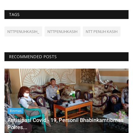
TAGS
NTTPENUHKASIH_
NTTPENUHKASIH
NTT PENUH KASIH
RECOMMENDED POSTS
Binmas
Antisipasi Covid - 19, Personil Bhabinkamtibmas
Polres...