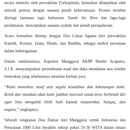
secara simbolis oleh perwakilan Forkopimda, kemudian dilanjutkan oleh
seluruh peserta dengan suasana penuh kebersamaan. Prosesi tersebut
diiringi lantunan lagu
Indonesia Tanah Air Beta
dan lagu-lagu
perdamaian, menciptakan suasana syahdu dan penuh persaudaraan.
Acara kemudian ditutup dengan
Doa Lintas Agama
dari perwakilan
Katolik, Kristen, Islam, Hindu, dan Buddha, sebagai simbol persatuan
dalam keberagaman.
Dalam sambutannya, Kapolres Manggarai
AKBP Hendri Syaputra,
S.I.K.
menyampaikan permohonan maaf dan duka mendalam atas insiden
bentrokan yang sebelumnya menelan korban jiwa.
“Kami memohon maaf atas segala kesalahan dan kekurangan kami.
Kritik dan masukan akan kami jadikan motivasi untuk terus berbenah diri
agar bisa mengabdi lebih baik kepada masyarakat, bangsa, dan
negara,”
ungkapnya.
Seluruh rangkaian
Doa Damai dari Manggarai untuk Indonesia dan
Penyalaan 1000 Lilin
berakhir sekitar pukul 19.30 WITA dalam situasi