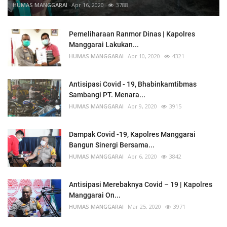
HUMAS MANGGARAI
Apr 16, 2020
3788
Pemeliharaan Ranmor Dinas | Kapolres
Manggarai Lakukan...
HUMAS MANGGARAI
Apr 10, 2020
4321
Antisipasi Covid - 19, Bhabinkamtibmas
Sambangi PT. Menara...
HUMAS MANGGARAI
Apr 9, 2020
3915
Dampak Covid -19, Kapolres Manggarai
Bangun Sinergi Bersama...
HUMAS MANGGARAI
Apr 6, 2020
3842
Antisipasi Merebaknya Covid – 19 | Kapolres
Manggarai On...
HUMAS MANGGARAI
Mar 25, 2020
3971