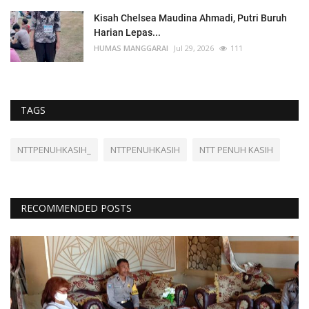
Kisah Chelsea Maudina Ahmadi, Putri Buruh
Harian Lepas...
HUMAS MANGGARAI
Jul 29, 2026
111
TAGS
NTTPENUHKASIH_
NTTPENUHKASIH
NTT PENUH KASIH
RECOMMENDED POSTS