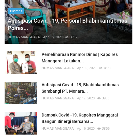
Binmas
Antisipasi Covid - 19, Personil Bhabinkamtibmas
Polres...
HUMAS MANGGARAI
Apr 16, 2020
3797
Pemeliharaan Ranmor Dinas | Kapolres
Manggarai Lakukan...
HUMAS MANGGARAI
Apr 10, 2020
4332
Antisipasi Covid - 19, Bhabinkamtibmas
Sambangi PT. Menara...
HUMAS MANGGARAI
Apr 9, 2020
3930
Dampak Covid -19, Kapolres Manggarai
Bangun Sinergi Bersama...
HUMAS MANGGARAI
Apr 6, 2020
3856