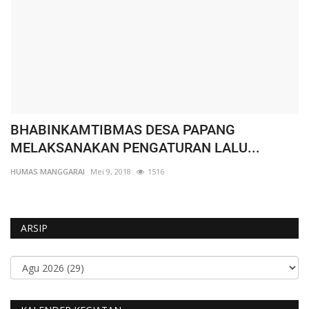
BHABINKAMTIBMAS DESA PAPANG
W
MELAKSANAKAN PENGATURAN LALU...
K
HUMAS MANGGARAI
Mei 9, 2018
1516
HU
ARSIP