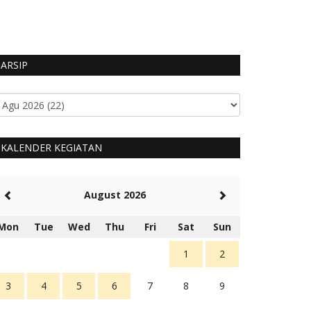
HUMAS MANGGARA
ARSIP
KALENDER KEGIATAN
August 2026
Mon
Tue
Wed
Thu
Fri
Sat
Sun
1
2
3
4
5
6
7
8
9