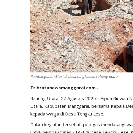
Pembangunan Stasi di desa tengkulese rahong utara
Tribratanewsmanggarai.com -
Rahong Utara, 27 Agustus 2025 – Aipda Ridwan N
Utara, Kabupaten Manggarai, bersama Kepala Des
kepada warga di Desa Tengku Lese.
Dalam kegiatan tersebut, petugas mendatangi wa
untuk pembangunan STASI di Desa Tengku Lese. Keg