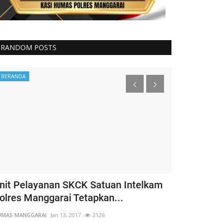
RANDOM POSTS
BERANDA
Binmas
nit Pelayanan SKCK Satuan Intelkam
Kapospol L
olres Manggarai Tetapkan...
Bhabinkamt
Amankan...
UMAS MANGGARAI
Jan 13, 2017
2126