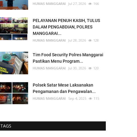
HUMAS MANGGARAI
Jul 27, 2026
166
PELAYANAN PENUH KASIH, TULUS
DALAM PENGABDIAN, POLRES
MANGGARAI...
HUMAS MANGGARAI
Jul 28, 2026
128
Tim Food Security Polres Manggarai
Pastikan Menu Program...
HUMAS MANGGARAI
Jul 30, 2026
120
Polsek Satar Mese Laksanakan
Pengamanan dan Pengawalan...
HUMAS MANGGARAI
Sep 4, 2025
115
TAGS