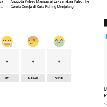
sa
Anggota Polres Manggarai Laksanakan Patroli ke
..
Gereja-Gereja di Kota Ruteng Menjelang...
Polisi Kita
0
0
0
LUCU
MARAH
SEDIH
atroli
KP3 Udara : Pengamanan di Bandara
U
Frans Sales Lega Ruteng...
P
HUMAS MANGGARAI
Des 20, 2024
661
H