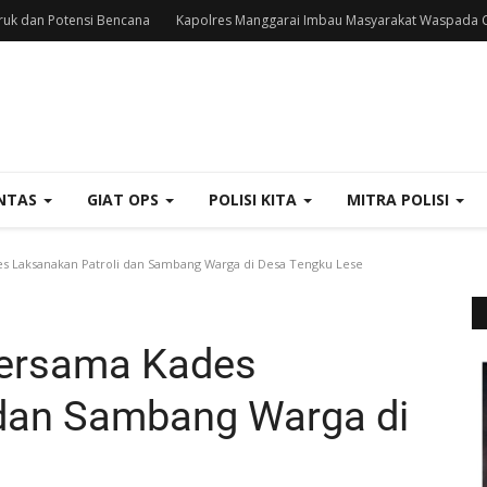
uk dan Potensi Bencana
Kapolres Manggarai Imbau Masyarakat Waspada C
NTAS
GIAT OPS
POLISI KITA
MITRA POLISI
 Laksanakan Patroli dan Sambang Warga di Desa Tengku Lese
ersama Kades
 dan Sambang Warga di