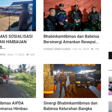
MAS SOSIALISASI
Bhabinkamtibmas dan Babinsa
DAN HIMBAUAN
Bersinergi Amankan Resepsi...
...
HUMAS MANGGARAI
Feb 10, 2024
799
ARAI
Nop 17, 2025
443
tibmas AIPDA
Sinergi Bhabinkamtibmas dan
Jemarus Himbau
Babinsa Kelurahan Bangka