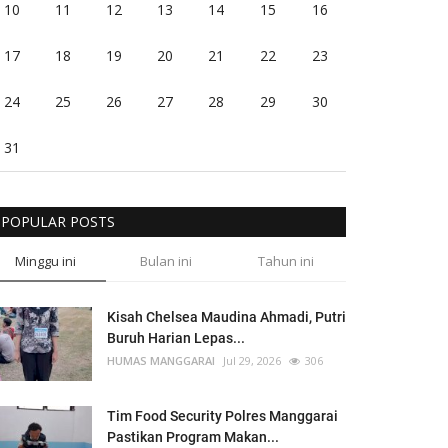
10
11
12
13
14
15
16
17
18
19
20
21
22
23
24
25
26
27
28
29
30
31
POPULAR POSTS
Minggu ini
Bulan ini
Tahun ini
Kisah Chelsea Maudina Ahmadi, Putri
Buruh Harian Lepas...
HUMAS MANGGARAI
Jul 29, 2026
306
Tim Food Security Polres Manggarai
Pastikan Program Makan...