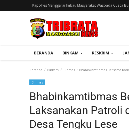
Kapolres Manggarai Imbau Masyarakat Waspada Cuaca Bur
BERANDA
BINKAM
RESKRIM
LA
Beranda
Binkam
Binmas
Bhabinkamtibmas Bersama Kades
Binmas
Bhabinkamtibmas B
Laksanakan Patroli
Desa Tengku Lese