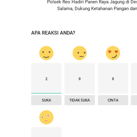
Polsek Reo Hadiri Panen Raya Jagung di De
Salama, Dukung Ketahanan Pangan dan.
APA REAKSI ANDA?
Jurnal Kamtibmas
2
0
0
SUKA
TIDAK SUKA
CINTA
apolres Manggarai
Bhabinkamtibmas Laksanakan P
.
dan Penanganan Awal...
1567
HUMAS MANGGARAI
Jan 7, 2026
247