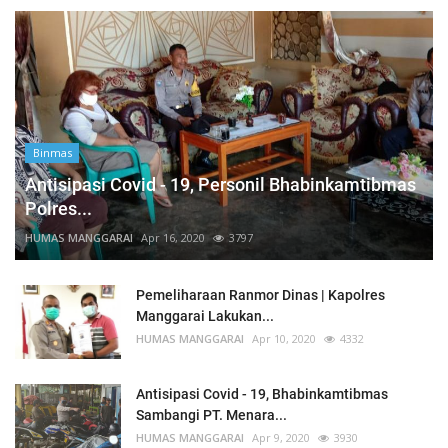
Binmas
Antisipasi Covid - 19, Personil Bhabinkamtibmas
Polres...
HUMAS MANGGARAI
Apr 16, 2020
3797
Pemeliharaan Ranmor Dinas | Kapolres
Manggarai Lakukan...
HUMAS MANGGARAI
Apr 10, 2020
4332
Antisipasi Covid - 19, Bhabinkamtibmas
Sambangi PT. Menara...
HUMAS MANGGARAI
Apr 9, 2020
3930