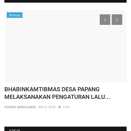
Binmas
BHABINKAMTIBMAS DESA PAPANG
W
MELAKSANAKAN PENGATURAN LALU...
K
HUMAS MANGGARAI
Mei 9, 2018
1516
HU
ARSIP