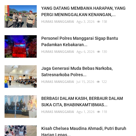
YANG DATANG MEMBAWA HARAPAN, YANG
PERGI MENINGGALKAN KENANGAN,...
HUMAS MANGGARAI
Agu 3, 2026
158
Personel Polres Manggarai Sigap Bantu
Padamkan Kebakaran...
HUMAS MANGGARAI
Agu 6, 2026
130
Jaga Generasi Muda Bebas Narkoba,
Satresnarkoba Polres...
HUMAS MANGGARAI
Jul 15, 2026
122
BERBAGI DALAM KASIH, BERBAUR DALAM
SUKA CITA, BHABINKAMTIBMAS...
HUMAS MANGGARAI
Agu 1, 2026
118
Kisah Chelsea Maudina Ahmadi, Putri Buruh
Harian Lepas...