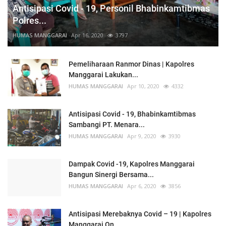
Antisipasi Covid - 19, Personil Bhabinkamtibmas
Polres...
HUMAS MANGGARAI
Apr 16, 2020
3797
Pemeliharaan Ranmor Dinas | Kapolres
Manggarai Lakukan...
HUMAS MANGGARAI
Apr 10, 2020
4332
Antisipasi Covid - 19, Bhabinkamtibmas
Sambangi PT. Menara...
HUMAS MANGGARAI
Apr 9, 2020
3930
Dampak Covid -19, Kapolres Manggarai
Bangun Sinergi Bersama...
HUMAS MANGGARAI
Apr 6, 2020
3856
Antisipasi Merebaknya Covid – 19 | Kapolres
Manggarai On...