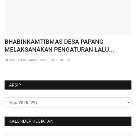
BHABINKAMTIBMAS DESA PAPANG
W
MELAKSANAKAN PENGATURAN LALU...
K
HUMAS MANGGARAI
Mei 9, 2018
1516
HU
ARSIP
KALENDER KEGIATAN