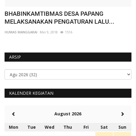
BHABINKAMTIBMAS DESA PAPANG
W
MELAKSANAKAN PENGATURAN LALU...
K
HUMAS MANGGARAI
Mei 9, 2018
1516
HU
ARSIP
KALENDER KEGIATAN
August 2026
Mon
Tue
Wed
Thu
Fri
Sat
Sun