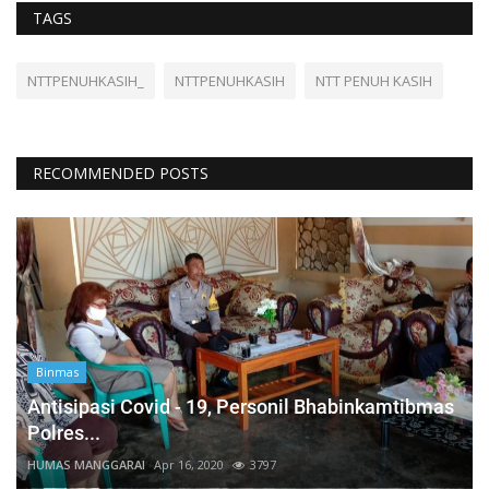
TAGS
NTTPENUHKASIH_
NTTPENUHKASIH
NTT PENUH KASIH
RECOMMENDED POSTS
Binmas
Antisipasi Covid - 19, Personil Bhabinkamtibmas
Polres...
HUMAS MANGGARAI
Apr 16, 2020
3797