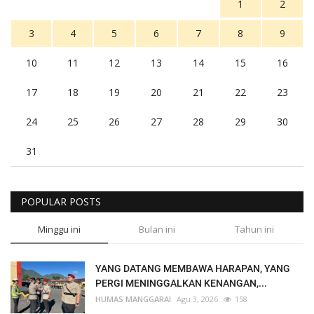
1
2
3
4
5
6
7
8
9
10
11
12
13
14
15
16
17
18
19
20
21
22
23
24
25
26
27
28
29
30
31
POPULAR POSTS
Minggu ini
Bulan ini
Tahun ini
YANG DATANG MEMBAWA HARAPAN, YANG
PERGI MENINGGALKAN KENANGAN,...
HUMAS MANGGARAI
Agu 3, 2026
158