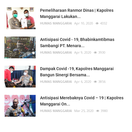
Pemeliharaan Ranmor Dinas | Kapolres
Manggarai Lakukan...
HUMAS MANGGARAI
Apr 10, 2020
4332
Antisipasi Covid - 19, Bhabinkamtibmas
Sambangi PT. Menara...
HUMAS MANGGARAI
Apr 9, 2020
3930
Dampak Covid -19, Kapolres Manggarai
Bangun Sinergi Bersama...
HUMAS MANGGARAI
Apr 6, 2020
3856
Antisipasi Merebaknya Covid – 19 | Kapolres
Manggarai On...
HUMAS MANGGARAI
Mar 25, 2020
3980