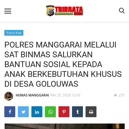
Polisi Kita
POLRES MANGGARAI MELALUI
Beranda
SAT BINMAS SALURKAN
Binkam
BANTUAN SOSIAL KEPADA
Kapolres Manggarai Imbau Masyarakat Waspada Cuaca Buruk
ANAK BERKEBUTUHAN KHUSUS
Kapolres Manggarai Imbau Masyarakat Waspada Cuaca Buruk
DI DESA GOLOUWAS
Reskrim
HUMAS MANGGARAI
Mei 25, 2026 12:47
275
Lantas
Giat Ops
Polisi Kita
Mitra Polisi