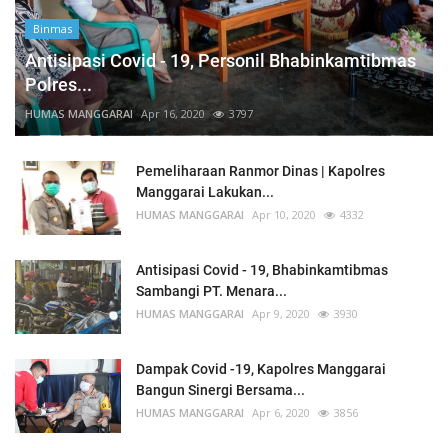
Binmas
Antisipasi Covid - 19, Personil Bhabinkamtibmas
Polres...
HUMAS MANGGARAI
Apr 16, 2020
3797
Pemeliharaan Ranmor Dinas | Kapolres
Manggarai Lakukan...
HUMAS MANGGARAI
Apr 10, 2020
4332
Antisipasi Covid - 19, Bhabinkamtibmas
Sambangi PT. Menara...
HUMAS MANGGARAI
Apr 9, 2020
3930
Dampak Covid -19, Kapolres Manggarai
Bangun Sinergi Bersama...
HUMAS MANGGARAI
Apr 6, 2020
3856