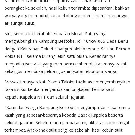
Kelurahan Takari praktis terputus. Anak-anak kesulitan
berangkat ke sekolah, hasil kebun terlambat dipasarkan, bahkan
warga yang membutuhkan pertolongan medis harus menunggu
air sungai surut.
Kini, semua itu berubah.Jembatan Merah Putih yang
menghubungkan Kampung Bestobe, RT 10/RW 005 Desa Benu
dengan Kelurahan Takari dibangun oleh personel Satuan Brimob
Polda NTT selama kurang lebih satu bulan. Kehadirannya
menjadi akses vital yang mempermudah mobilitas masyarakat
sekaligus membuka peluang peningkatan ekonomi warga.
Mewakili masyarakat, Yakop Taloim tak kuasa menyembunyikan
rasa syukur ketika menyampaikan ungkapan terima kasih
kepada Kapolda NTT dan seluruh jajaran.
"Kami dari warga Kampung Bestobe menyampaikan rasa terima
kasih yang sebesar-besarnya kepada Bapak Kapolda beserta
seluruh jajaran. Sebelum ada jembatan ini, aktivitas kami sangat
terhambat. Anak-anak sulit pergi ke sekolah, hasil kebun sulit