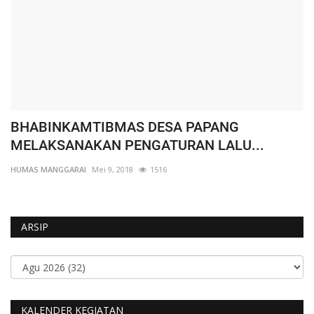
BHABINKAMTIBMAS DESA PAPANG
W
MELAKSANAKAN PENGATURAN LALU...
K
HUMAS MANGGARAI
Mei 9, 2018
1516
HU
ARSIP
KALENDER KEGIATAN