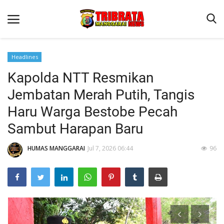
Headlines
Kapolda NTT Resmikan
Beranda
Jembatan Merah Putih, Tangis
Binkam
Haru Warga Bestobe Pecah
Kapolres Manggarai Imbau Masyarakat Waspada Cuaca Buruk
Sambut Harapan Baru
Kapolres Manggarai Imbau Masyarakat Waspada Cuaca Buruk
HUMAS MANGGARAI
Jul 7, 2026 06:44
96
Reskrim
Lantas
Giat Ops
Polisi Kita
Mitra Polisi