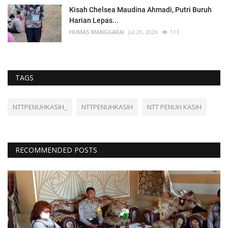
Kisah Chelsea Maudina Ahmadi, Putri Buruh
Harian Lepas...
HUMAS MANGGARAI
Jul 29, 2026
111
TAGS
NTTPENUHKASIH_
NTTPENUHKASIH
NTT PENUH KASIH
RECOMMENDED POSTS